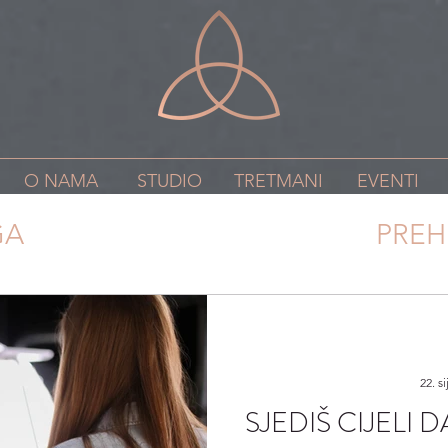
O NAMA
STUDIO
TRETMANI
EVENTI
GA
PODRŠKA ZDRAVLJU
PRE
22. si
SJEDIŠ CIJELI 