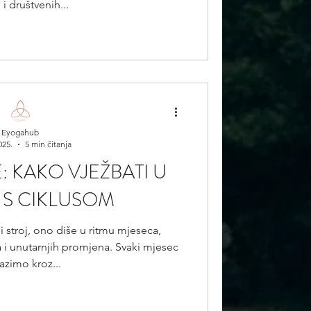
i društvenih...
Eyogahub
025.
5 min čitanja
: KAKO VJEŽBATI U
 S CIKLUSOM
ni stroj, ono diše u ritmu mjeseca,
i unutarnjih promjena. Svaki mjesec
azimo kroz...