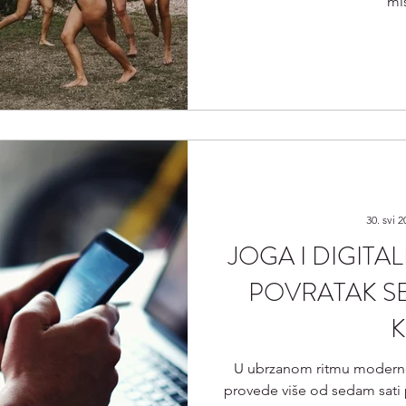
miš
30. svi 2
JOGA I DIGITA
POVRATAK SE
U ubrzanom ritmu moderno
provede više od sedam sati 