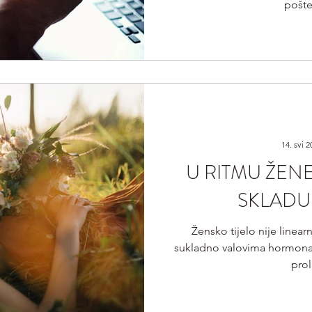
pošte 
14. svi 2
U RITMU ŽENE
SKLADU
Žensko tijelo nije linear
sukladno valovima hormona 
prol