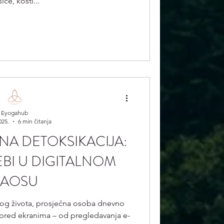
iće, kosti...
Eyogahub
025.
6 min čitanja
LNA DETOKSIKACIJA:
BI U DIGITALNOM
KAOSU
g života, prosječna osoba dnevno
pred ekranima – od pregledavanja e-