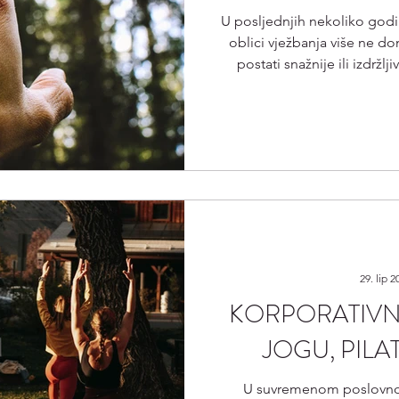
U posljednjih nekoliko godin
oblici vježbanja više ne do
postati snažnije ili izdržlj
umora ili emotivne praznine
holističkim pristupom pokret
se dolazi samo „odraditi tren
dah, pažnja i unutarnji d
povezani
29. lip 2
KORPORATIVN
JOGU, PILA
U suvremenom poslovno