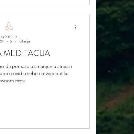
Eyogahub
024.
5 min čitanja
 MEDITACIJA
o da pomaže u smanjenju stresa i
uboki uvid u sebe i otvara put ka
ovnom rastu.