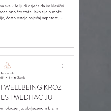
a sve više ljudi osjeća da im klasični
nose ono što traže. Iako tijelo može
ivije, često ostaje osjećaj napetosti,
. Upravo tu se pojavljuje potreba za
u. Holistički studio nije mjesto gdje
ing“. To je prostor u kojem se tijelo,
oživljaj promatraju kao međusobno
 dijelovi jedne c
Eyogahub
025.
3 min čitanja
I WELLBEING KROZ
TES I MEDITACIJU
m okruženju, obilježenom brzim