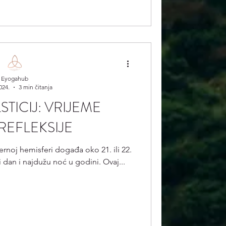
Eyogahub
024.
3 min čitanja
STICIJ: VRIJEME
EFLEKSIJE
evernoj hemisferi događa oko 21. ili 22.
 dan i najdužu noć u godini. Ovaj...