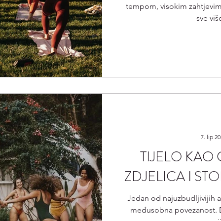
tempom, visokim zahtjevim
sve viš
7. lip 2
TIJELO KAO 
ZDJELICA I ST
Jedan od najuzbudljivijih a
međusobna povezanost. Dok