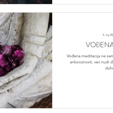
5. ruj 2
VOĐENA
Vođena meditacija ne sam
anksioznosti, već nudi d
duh