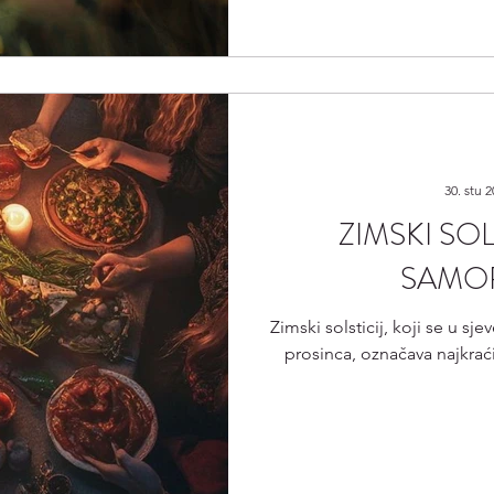
30. stu 2
ZIMSKI SOL
SAMOR
Zimski solsticij, koji se u sj
prosinca, označava najkraći