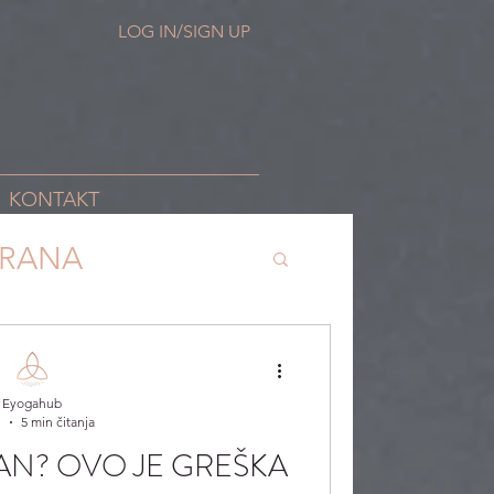
LOG IN/SIGN UP
KONTAKT
HRANA
Eyogahub
j
5 min čitanja
DAN? OVO JE GREŠKA