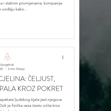
a i stalnim promjenama, kompanije
e uviđaju kako...
Eyogahub
025.
5 min čitanja
CJELINA: ČELJUST,
OPALA KROZ POKRET
spekata ljudskog tijela jest njegova
 je fizička veza često očita kroz