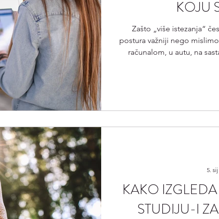
KOJU 
Zašto „više istezanja“ čes
postura važniji nego mislimo
računalom, u autu, na sast
moguće da si se barem jedn
me tijelo boli iako red
ukočeno čim ustanem, iako
poznato, nisi jedina vrlo v
većina ljudi. Kada
5. sij
KAKO IZGLEDA 
STUDIJU-I Z