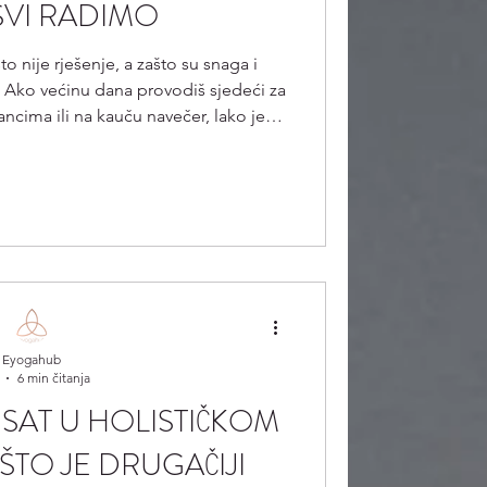
SVI RADIMO
to nije rješenje, a zašto su snaga i
 Ako većinu dana provodiš sjedeći za
ancima ili na kauču navečer, lako je
om uhvatila kako razmišljaš: „Zašto
ovito vježbam?“„Zašto se osjećam
 se stalno istežem?“ Ako ti je ovo
jerojatno radiš istu grešku koju radi
 osjetimo napetost, bol ili
Eyogahub
6 min čitanja
SAT U HOLISTIČKOM
AŠTO JE DRUGAČIJI