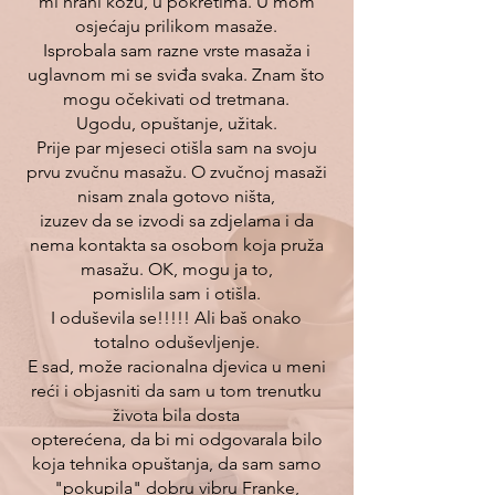
mi hrani kožu, u pokretima. U mom
osjećaju prilikom masaže.
Isprobala sam razne vrste masaža i
uglavnom mi se sviđa svaka. Znam što
mogu očekivati od tretmana.
Ugodu, opuštanje, užitak.
Prije par mjeseci otišla sam na svoju
prvu zvučnu masažu. O zvučnoj masaži
nisam znala gotovo ništa,
izuzev da se izvodi sa zdjelama i da
nema kontakta sa osobom koja pruža
masažu. OK, mogu ja to,
pomislila sam i otišla.
I oduševila se!!!!! Ali baš onako
totalno oduševljenje.
E sad, može racionalna djevica u meni
reći i objasniti da sam u tom trenutku
života bila dosta
opterećena, da bi mi odgovarala bilo
koja tehnika opuštanja, da sam samo
"pokupila" dobru vibru Franke,