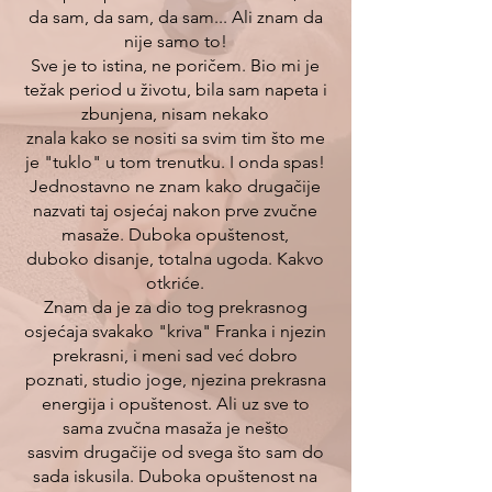
da sam, da sam, da sam... Ali znam da
nije samo to!
Sve je to istina, ne poričem. Bio mi je
težak period u životu, bila sam napeta i
zbunjena, nisam nekako
znala kako se nositi sa svim tim što me
je "tuklo" u tom trenutku. I onda spas!
Jednostavno ne znam kako drugačije
nazvati taj osjećaj nakon prve zvučne
masaže. Duboka opuštenost,
duboko disanje, totalna ugoda. Kakvo
otkriće.
Znam da je za dio tog prekrasnog
osjećaja svakako "kriva" Franka i njezin
prekrasni, i meni sad već dobro
poznati, studio joge, njezina prekrasna
energija i opuštenost. Ali uz sve to
sama zvučna masaža je nešto
sasvim drugačije od svega što sam do
sada iskusila. Duboka opuštenost na