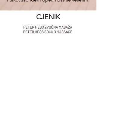
CJENIK
DOGOVORITE
SVOJ PRVI
TERMIN