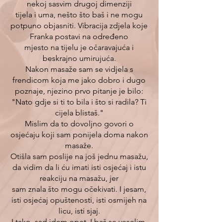
nekoj sasvim drugoj dimenziji
tijela i uma, nešto što baš i ne mogu
potpuno objasniti. Vibracija zdjela koje
Franka postavi na određeno
mjesto na tijelu je očaravajuća i
beskrajno umirujuća.
Nakon masaže sam se vidjela s
frendicom koja me jako dobro i dugo
poznaje, njezino prvo pitanje je bilo:
"Nato gdje si ti to bila i što si radila? Ti
cijela blistaš."
Mislim da to dovoljno govori o
osjećaju koji sam ponijela doma nakon
masaže.
Otišla sam poslije na još jednu masažu,
da vidim da li ću imati isti osjećaj i istu
reakciju na masažu, jer
sam znala što mogu očekivati. I jesam,
isti osjećaj opuštenosti, isti osmijeh na
licu, isti sjaj.
I tako, sad idem opet. I baš se veselim.