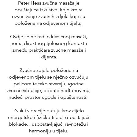
Peter Hess zvučna masaža je
opuštajuće iskustvo, koj
e kreira
ozvučivanje zvučnih zdjela koje su
položene na odjevenom tijelu.
Ovdje se ne radi o klasičnoj masaži,
nema direktnog tjelesnog kontakta
između praktičara zvučne masaže i
klijenta.
Zvučne zdjele položene na
odjevenom tijelu se nježno ozvučuju
palicom te tako stvaraju ugodne
zvučne vibracije, bogate nadtonovima,
nudeći prostor ugode i opuštenosti.
Zvuk i vibracije putuju kroz cijelo
energetsko i fizičko tijelo, otpuštajući
blokade, i uspostavljajući ravnotežu i
harmoniju u tijelu.