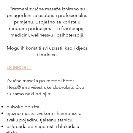
Tretmani zvučne masaže iznimno su
prilagođeni za osobnu i profesionalnu
primjenu. Uspješno se koriste u
mnogim područjima – u fizioterapiji,
medicini, wellness-u i psihoterapiji.
Mogu ih koristiti svi uzrasti, kao i djeca
i trudnice.
DOBROBITI
Zvučna masaža po metodi Peter
Hess® ima višestruke dobrobiti. Ovo
su samo neki od njih:
duboko opušta
nježno masira zvukom i harmonizira
svaku pojedinu tjelesnu stanicu
oslobađa od napetosti i blokada u
tijelu