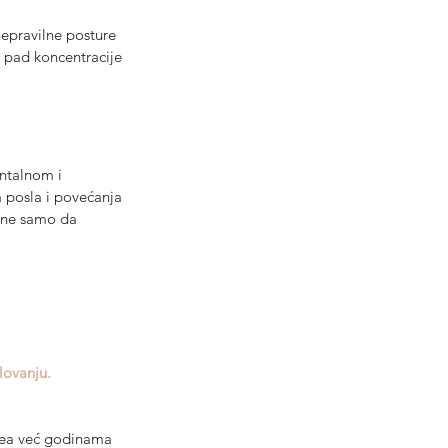
epravilne posture 
u pad koncentracije 
ntalnom i 
 posla i povećanja 
e ne samo da 
lovanju.
ikea već godinama 