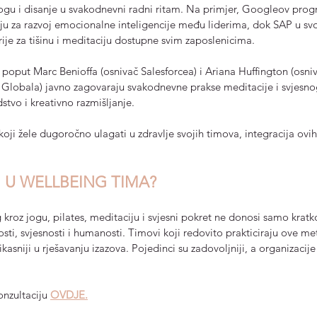
 jogu i disanje u svakodnevni radni ritam. Na primjer, Googleov prog
ciju za razvoj emocionalne inteligencije među liderima, dok SAP u s
rije za tišinu i meditaciju dostupne svim zaposlenicima.
u poput Marc Benioffa (osnivač Salesforcea) i Ariana Huffington (osni
e Globala) javno zagovaraju svakodnevne prakse meditacije i svjesno
tvo i kreativno razmišljanje.
 koji žele dugoročno ulagati u zdravlje svojih timova, integracija ov
 U WELLBEING TIMA?
kroz jogu, pilates, meditaciju i svjesni pokret ne donosi samo kratk
osti, svjesnosti i humanosti. Timovi koji redovito prakticiraju ove m
fikasniji u rješavanju izazova. Pojedinci su zadovoljniji, a organizacije 
nzultaciju 
OVDJE.