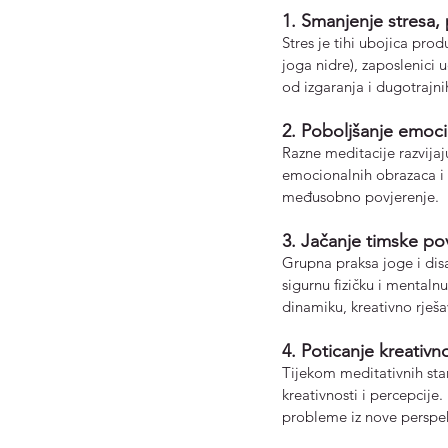
1. Smanjenje stresa,
Stres je tihi ubojica pro
joga nidre), zaposlenici u
od izgaranja i dugotrajni
2. 
Poboljšanje 
emoci
Razne meditacije razvijaju
emocionalnih obrazaca i r
međusobno povjerenje.
3. Jačanje timske pov
Grupna praksa joge i disa
sigurnu fizičku i mentaln
dinamiku, kreativno rješ
4. Poticanje kreativn
Tijekom meditativnih stan
kreativnosti i percepcije
probleme iz nove perspek