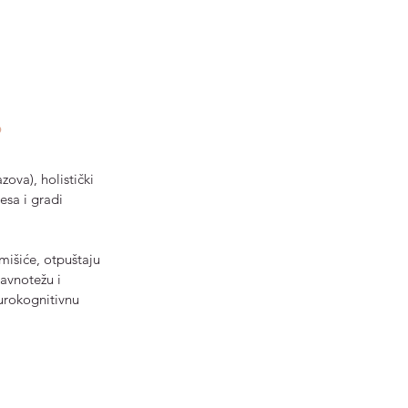
?
zova), holistički 
esa i gradi 
mišiće, otpuštaju 
ravnotežu i 
urokognitivnu 