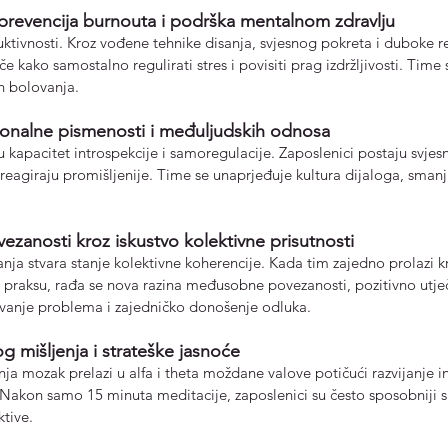
 prevencija burnouta i podrška mentalnom zdravlju
duktivnosti. Kroz vođene tehnike disanja, svjesnog pokreta i duboke r
če kako samostalno regulirati stres i povisiti prag izdržljivosti. Time 
h bolovanja.
onalne 
pismenosti i međuljudskih odnosa
 kapacitet introspekcije i samoregulacije. Zaposlenici postaju svjesni
eagiraju promišljenije. Time se unaprjeđuje kultura dijaloga, smanjuj
ezanosti kroz iskustvo kolektivne prisutnosti
nja stvara stanje kolektivne koherencije. Kada tim zajedno prolazi kr
u praksu, rađa se nova razina međusobne povezanosti, pozitivno utje
avanje problema i zajedničko donošenje odluka.
og mišljenja i strateške jasnoće
ja mozak prelazi u alfa i theta moždane valove potičući razvijanje int
. Nakon samo 15 minuta meditacije, zaposlenici su često sposobniji s
tive.