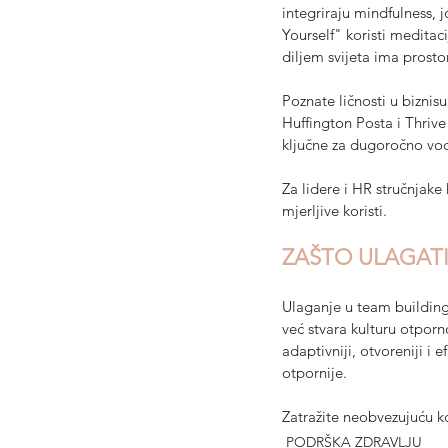
integriraju mindfulness,
Yourself" koristi medita
diljem svijeta ima prosto
Poznate ličnosti u biznis
Huffington Posta i Thriv
ključne za dugoročno vods
Za lidere i HR stručnjake
mjerljive koristi.
ZAŠTO ULAGATI
Ulaganje u team building 
već stvara kulturu otporn
adaptivniji, otvoreniji i e
otpornije.
Zatražite neobvezujuću ko
PODRŠKA ZDRAVLJU