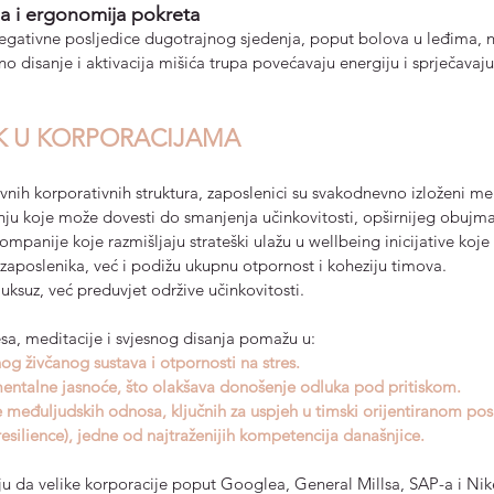
ja i ergonomija pokreta
negativne posljedice dugotrajnog sjedenja, poput bolova u leđima, n
lno disanje i aktivacija mišića trupa povećavaju energiju i sprječavaj
SAK U KORPORACIJAMA
vnih korporativnih struktura, zaposlenici su svakodnevno izloženi me
 koje može dovesti do smanjenja učinkovitosti, opširnijeg obujma
mpanije koje razmišljaju strateški ulažu u wellbeing inicijative koj
zaposlenika, već i podižu ukupnu otpornost i koheziju timova.
uksuz, već preduvjet održive učinkovitosti. 
esa, meditacije i svjesnog disanja pomažu u:
g živčanog sustava i otpornosti na stres.
mentalne jasnoće, što olakšava donošenje odluka pod pritiskom.
e međuljudskih odnosa, ključnih za uspjeh u timski orijentiranom pos
resilience), jedne od najtraženijih kompetencija današnjice.
uju da velike korporacije poput Googlea, General Millsa, SAP-a i N