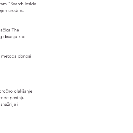
ram "Search Inside 
vojim uredima 
vačica The 
g disanja kao 
ih metoda donosi 
oročno olakšanje, 
etode postaju 
snažnije i 