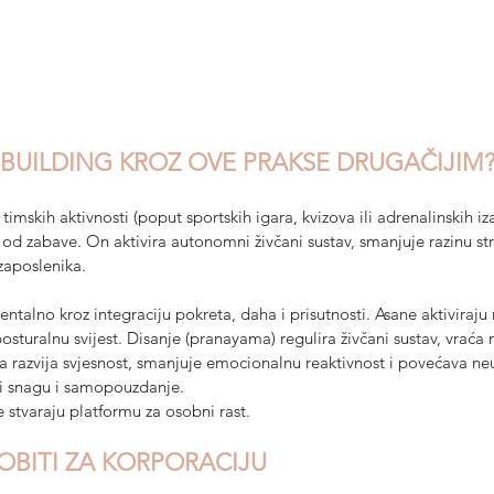
 BUILDING KROZ OVE PRAKSE DRUGAČIJIM
timskih aktivnosti (poput sportskih igara, kvizova ili adrenalinskih iza
od zabave. On aktivira autonomni živčani sustav, smanjuje razinu str
zaposlenika.
entalno kroz integraciju pokreta, daha i prisutnosti. Asane aktiviraju 
osturalnu svijest. Disanje (pranayama) regulira živčani sustav, vraća 
ja razvija svjesnost, smanjuje emocionalnu reaktivnost i povećava ne
adi snagu i samopouzdanje.
 stvaraju platformu za osobni rast.
BITI ZA KORPORACIJU