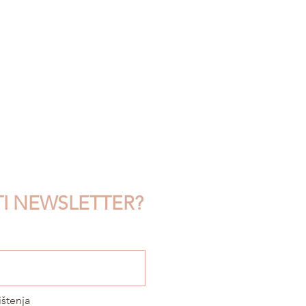
LO KAO CJELINA:
UST, ZDJELICA I
PALA KROZ POKRET
TI NEWSLETTER?
ištenja