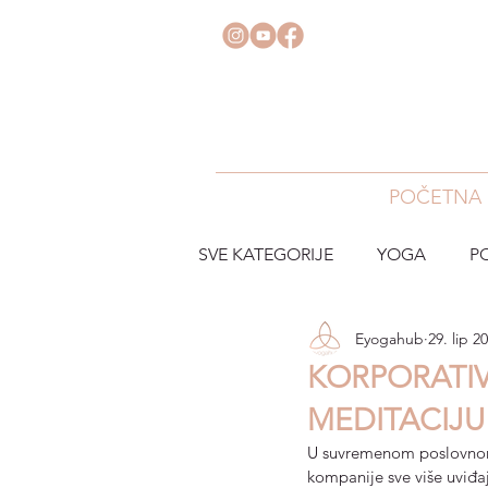
POČETNA
SVE KATEGORIJE
YOGA
P
Eyogahub
29. lip 2
KORPORATIV
MEDITACIJU
U suvremenom poslovnom 
kompanije sve više uviđaj