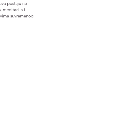
mova postaju ne 
, meditacija i 
azovima suvremenog 