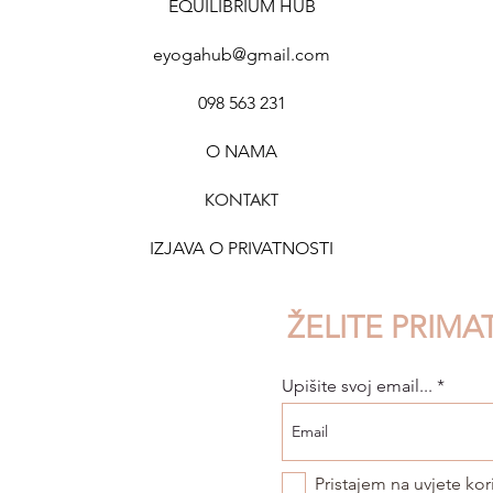
EQUILIBRIUM HUB
eyogahub@gmail.com
098 563 231
O NAMA
KAKO IZGLEDA SAT U
TIJE
HOLISTIČKOM STUDIJU-I
ČELJ
KONTAK
T
STO
ZAŠTO JE DRUGAČIJI
IZJAVA O PRIVATNOSTI
ŽELITE PRIMA
Upišite svoj email...
Pristajem na uvjete kor