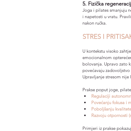
5. Fizička regeneraci
Joga i pilates smanjuju 
i napetosti u vratu. Pravi
nakon ručka.
STRES I PRITI
U kontekstu visoko zahtje
emocionalnom opterećenju
bolovanja. Upravo zato ko
povećavaju zadovoljstvo 
Upravljanje stresom nije l
Prakse poput joge, pilat
Regulaciji autonomno
Povećanju fokusa i 
Poboljšanju kvalitet
Razvoju otpornosti (
Primjeri iz prakse pokaz