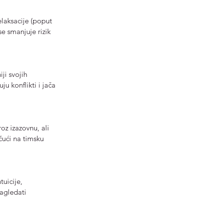
elaksacije (poput 
se smanjuje rizik 
ji svojih 
u konflikti i jača 
oz izazovnu, ali 
čući na timsku 
uicije, 
agledati 