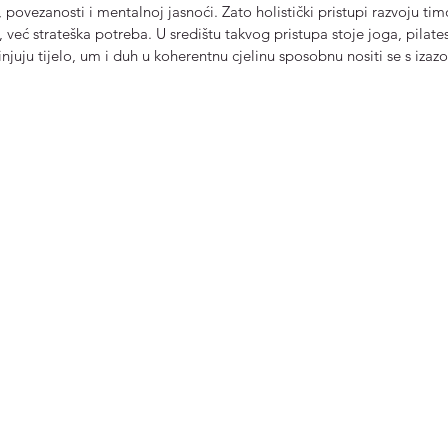
povezanosti i mentalnoj jasnoći. Zato holistički pristupi razvoju ti
već strateška potreba. U središtu takvog pristupa stoje joga, pilates
dinjuju tijelo, um i duh u koherentnu cjelinu sposobnu nositi se s iz