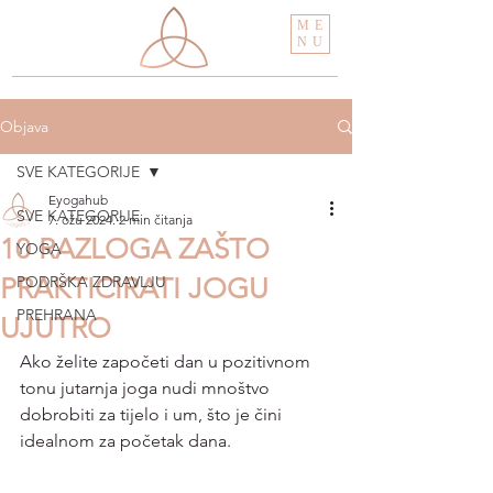
ME
NU
Objava
SVE KATEGORIJE
Eyogahub
SVE KATEGORIJE
7. ožu 2024.
2 min čitanja
10 RAZLOGA ZAŠTO
YOGA
PRAKTICIRATI JOGU
PODRŠKA ZDRAVLJU
PREHRANA
UJUTRO
Ako želite započeti dan u pozitivnom 
tonu jutarnja joga nudi mnoštvo 
dobrobiti za tijelo i um, što je čini 
idealnom za početak dana. 