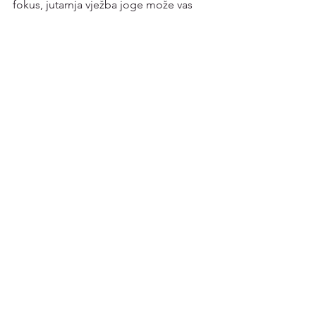
fokus, jutarnja vježba joge može vas 
dovesti do tih ciljeva. 
Zato uzmite svoju prostirku, duboko 
udahnite i prihvatite transformativnu 
moć jutarnje joge.
YOGA
PODRŠKA ZDRAVLJU
Prikaži sve
Nedavne objave