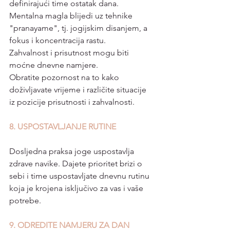
definirajući time ostatak dana. 
Mentalna magla blijedi uz tehnike 
"pranayame", tj. jogijskim disanjem, a 
fokus i koncentracija rastu.
Zahvalnost i prisutnost mogu biti 
moćne dnevne namjere. 
Obratite pozornost na to kako 
doživljavate vrijeme i različite situacije 
iz pozicije prisutnosti i zahvalnosti.
8. USPOSTAVLJANJE RUTINE 
Dosljedna praksa joge uspostavlja 
zdrave navike. Dajete prioritet brizi o 
sebi i time uspostavljate dnevnu rutinu 
koja je krojena isključivo za vas i vaše 
potrebe.
9. ODREDITE NAMJERU ZA DAN