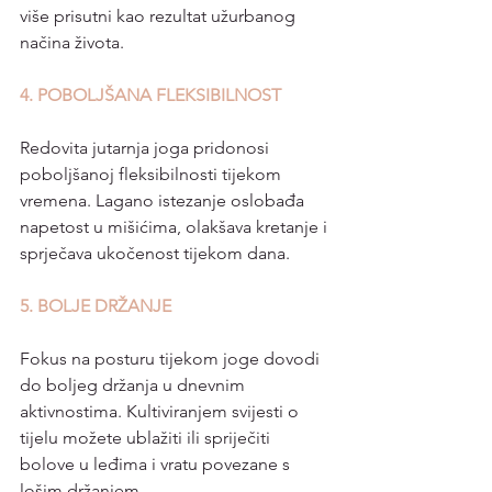
više prisutni kao rezultat užurbanog 
načina života.
4. POBOLJŠANA FLEKSIBILNOST 
Redovita jutarnja joga pridonosi 
poboljšanoj fleksibilnosti tijekom 
vremena. Lagano istezanje oslobađa 
napetost u mišićima, olakšava kretanje i 
sprječava ukočenost tijekom dana.
5. BOLJE DRŽANJE 
Fokus na posturu tijekom joge dovodi 
do boljeg držanja u dnevnim 
aktivnostima. Kultiviranjem svijesti o 
tijelu možete ublažiti ili spriječiti 
bolove u leđima i vratu povezane s 
lošim držanjem.