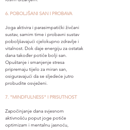
6. POBOLJŠANI SAN I PROBAVA
Joga aktivira i parasimpatički živčani 
sustav, samim time i probavni sustav 
poboljšavajući cjelokupno zdravlje i 
vitalnost. Dok daje energiju za ostatak 
dana također potiče bolji san. 
Opuštanje i smanjenje stresa 
pripremaju tijelo za miran san, 
osiguravajući da se sljedeće jutro 
probudite osvježeni.
7. "MINDFULNESS" I PRISUTNOST
Započinjanje dana svjesnom 
aktivnošću poput joge potiče 
optimizam i mentalnu jasnoću, 