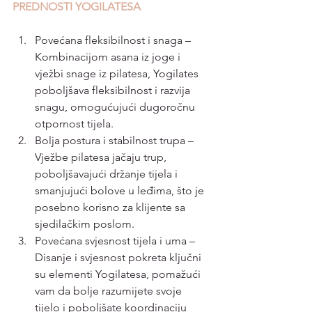
PREDNOSTI YOGILATESA
Povećana fleksibilnost i snaga – 
Kombinacijom asana iz joge i 
vježbi snage iz pilatesa, Yogilates 
poboljšava fleksibilnost i razvija 
snagu, omogućujući dugoročnu 
otpornost tijela.
Bolja postura i stabilnost trupa – 
Vježbe pilatesa jačaju trup, 
poboljšavajući držanje tijela i 
smanjujući bolove u leđima, što je 
posebno korisno za klijente sa 
sjedilačkim poslom.
Povećana svjesnost tijela i uma – 
Disanje i svjesnost pokreta ključni 
su elementi Yogilatesa, pomažući 
vam da bolje razumijete svoje 
tijelo i poboljšate koordinaciju 