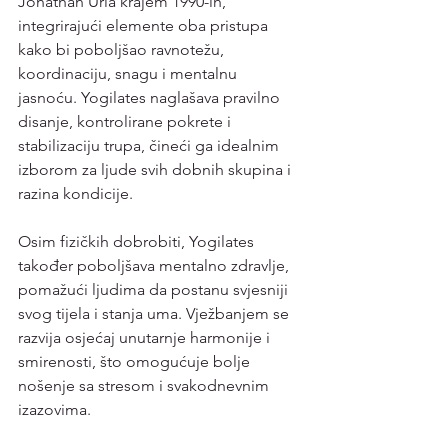
Jonathan Urla krajem 1990-ih, 
integrirajući elemente oba pristupa 
kako bi poboljšao ravnotežu, 
koordinaciju, snagu i mentalnu 
jasnoću. Yogilates naglašava pravilno 
disanje, kontrolirane pokrete i 
stabilizaciju trupa, čineći ga idealnim 
izborom za ljude svih dobnih skupina i 
razina kondicije.
Osim fizičkih dobrobiti, Yogilates 
također poboljšava mentalno zdravlje, 
pomažući ljudima da postanu svjesniji 
svog tijela i stanja uma. Vježbanjem se 
razvija osjećaj unutarnje harmonije i 
smirenosti, što omogućuje bolje 
nošenje sa stresom i svakodnevnim 
izazovima.