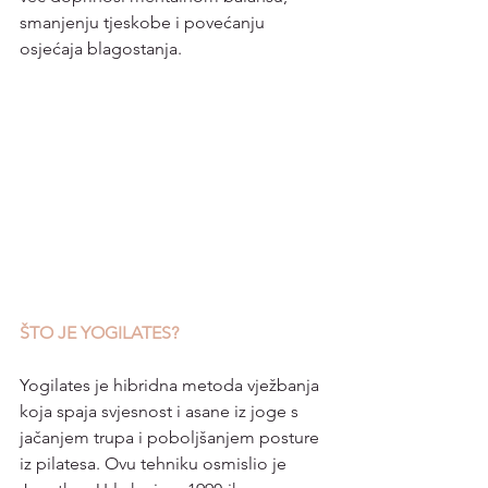
smanjenju tjeskobe i povećanju 
osjećaja blagostanja.
ŠTO JE YOGILATES?
Yogilates je hibridna metoda vježbanja 
koja spaja svjesnost i asane iz joge s 
jačanjem trupa i poboljšanjem posture 
iz pilatesa. Ovu tehniku osmislio je 