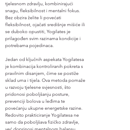
tjelesnom zdravlju, kombinirajući 
snagu, fleksibilnost i mentalni fokus. 
Bez obzira želite li povećati 
fleksibilnost, ojačati središnje mišiće ili 
se duboko opustiti, Yogilates je 
prilagođen svim razinama kondicije i 
potrebama pojedinaca.
Jedan od ključnih aspekata Yogilatesa 
je kombinacija kontroliranih pokreta s 
pravilnim disanjem, čime se postiže 
sklad uma i tijela. Ova metoda pomaže 
u razvoju tjelesne svjesnosti, što 
pridonosi poboljšanju posture, 
prevenciji bolova u leđima te 
povećanju ukupne energetske razine. 
Redovito prakticiranje Yogilatesa ne 
samo da poboljšava fizičko zdravlje, 
već doprinosi mentalnom balansu, 