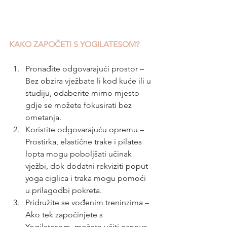
KAKO ZAPOČETI S YOGILATESOM?
Pronađite odgovarajući prostor – 
Bez obzira vježbate li kod kuće ili u 
studiju, odaberite mirno mjesto 
gdje se možete fokusirati bez 
ometanja.
Koristite odgovarajuću opremu – 
Prostirka, elastične trake i pilates 
lopta mogu poboljšati učinak 
vježbi, dok dodatni rekviziti poput 
yoga ciglica i traka mogu pomoći 
u prilagodbi pokreta.
Pridružite se vođenim treninzima – 
Ako tek započinjete s 
Yogilatesom, možete učiti osnove 