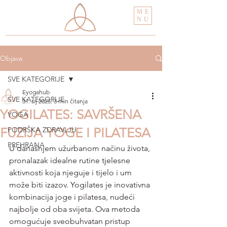
ME
NU
Objava
SVE KATEGORIJE
Eyogahub
SVE KATEGORIJE
31. sij 2025.
3 min čitanja
YOGILATES: SAVRŠENA
YOGA
FUZIJA YOGE I PILATESA
PODRŠKA ZDRAVLJU
PREHRANA
U današnjem užurbanom načinu života, 
pronalazak idealne rutine tjelesne 
aktivnosti koja njeguje i tijelo i um 
može biti izazov. Yogilates je inovativna 
kombinacija joge i pilatesa, nudeći 
najbolje od oba svijeta. Ova metoda 
omogućuje sveobuhvatan pristup 