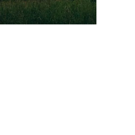
EQUILIBRIUM HUB
eyogahub@gmail.com
098 563 231
O NAMA
KONTAK
T
IZJAVA O PRIVATNOSTI
©2025 equilibriumhub