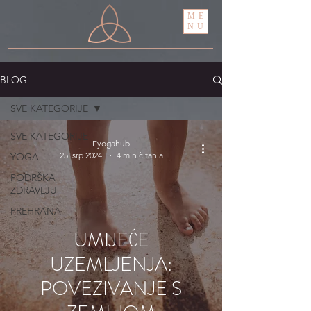
ME
NU
BLOG
SVE KATEGORIJE
SVE KATEGORIJE
Eyogahub
25. srp 2024.
4 min čitanja
YOGA
PODRŠKA
ZDRAVLJU
PREHRANA
UMIJEĆE
UZEMLJENJA:
POVEZIVANJE S