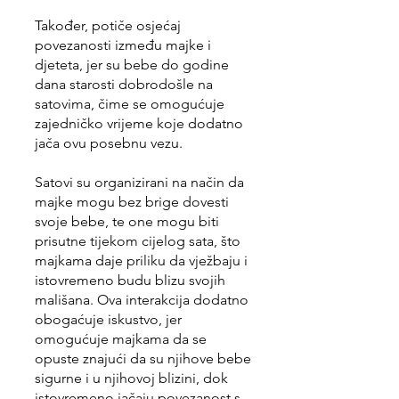
Također, potiče osjećaj
povezanosti između majke i
djeteta, jer su bebe do godine
dana starosti dobrodošle na
satovima, čime se omogućuje
zajedničko vrijeme koje dodatno
jača ovu posebnu vezu.
Satovi su organizirani na način da
majke mogu bez brige dovesti
svoje bebe, te one mogu biti
prisutne tijekom cijelog sata, što
majkama daje priliku da vježbaju i
istovremeno budu blizu svojih
mališana. Ova interakcija dodatno
obogaćuje iskustvo, jer
omogućuje majkama da se
opuste znajući da su njihove bebe
sigurne i u njihovoj blizini, dok
istovremeno jačaju povezanost s