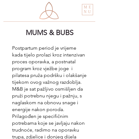
ME
NU
MUMS & BUBS
Postpartum period je vrijeme
kada tijelo prolazi kroz intenzivan
proces oporavka, a postnatal
program kroz vježbe joge i
pilatesa pruža podršku i olakšanje
tijekom ovog važnog razdoblja.
M&B je sat pažljivo osmišljen da
pruži potrebnu njegu i pažnju, s
naglaskom na obnovu snage i
energije nakon poroda.
Prilagođen je specifičnim
potrebama koje se javljaju nakon
trudnoće, radimo na oporavku
trupa, zdjelice i donjeg dijela