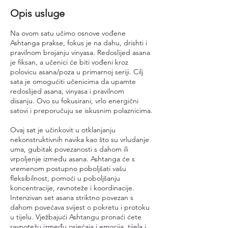
Opis usluge
Na ovom satu učimo osnove vođene
Ashtanga prakse, fokus je na dahu, drishti i
pravilnom brojanju vinyasa. Redoslijed asana
je fiksan, a učenici će biti vođeni kroz
polovicu asana/poza u primarnoj seriji. Cilj
sata je omogućiti učenicima da upamte
redoslijed asana, vinyasa i pravilnom
disanju. Ovo su fokusirani, vrlo energični
satovi i preporučuju se iskusnim polaznicima.
Ovaj sat je učinkovit u otklanjanju
nekonstruktivnih navika kao što su vrludanje
uma, gubitak povezanosti s dahom ili
vrpoljenje između asana. Ashtanga će s
vremenom postupno poboljšati vašu
fleksibilnost, pomoći u poboljšanju
koncentracije, ravnoteže i koordinacije.
Intenzivan set asana striktno povezan s
dahom povećava svijest o pokretu i protoku
u tijelu. Vježbajući Ashtangu pronaći ćete
ravnotežu između osjećaja i emocija, tijela i