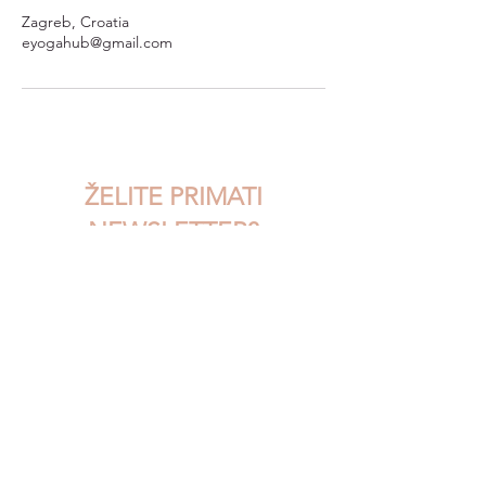
Zagreb, Croatia
eyogahub@gmail.com
ŽELITE PRIMATI
NEWSLETTER?
Upišite svoj email...
Pristajem na uvjete korištenja
POŠALJI