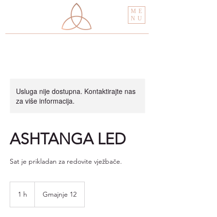
ME
NU
Usluga nije dostupna. Kontaktirajte nas
za više informacija.
ASHTANGA LED
Sat je prikladan za redovite vježbače.
1 h
1
Gmajnje 12