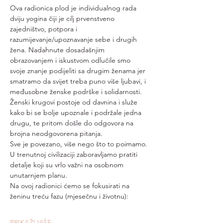
Ova radionica plod je individualnog rada 
dviju yogina čiji je cilj prvenstveno 
zajedništvo, potpora i 
razumijevanje/upoznavanje sebe i drugih 
žena. Nadahnute dosadašnjim 
obrazovanjem i iskustvom odlučile smo 
svoje znanje podijeliti sa drugim ženama jer 
smatramo da svijet treba puno više ljubavi, i 
međusobne ženske podrške i solidarnosti.
Ženski krugovi postoje od davnina i služe 
kako bi se bolje upoznale i podržale jedna 
drugu, te pritom došle do odgovora na 
brojna neodgovorena pitanja.
Sve je povezano, više nego što to poimamo. 
U trenutnoj civilizaciji zaboravljamo pratiti 
detalje koji su vrlo važni na osobnom 
unutarnjem planu.
Na ovoj radionici ćemo se fokusirati na 
ženinu treću fazu (mjesečnu i životnu):
PRIKAŽI VIŠE