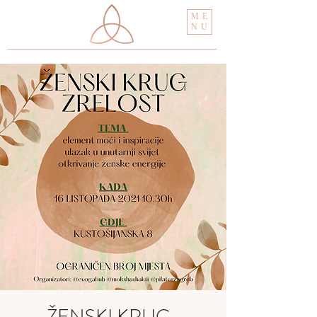
ME
NU