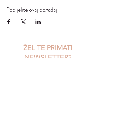
Podijelite ovaj događaj
ŽELITE PRIMATI
NEWSLETTER?
Upišite svoj email...
Pristajem na uvjete korištenja
POŠALJI