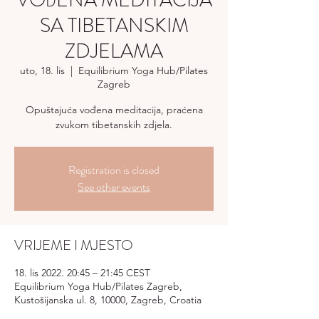
VOĐENA MEDITACIJA
SA TIBETANSKIM
ZDJELAMA
uto, 18. lis
  |  
Equilibrium Yoga Hub/Pilates
Zagreb
Opuštajuća vođena meditacija, praćena
zvukom tibetanskih zdjela.
Registration is closed
See other events
VRIJEME I MJESTO
18. lis 2022. 20:45 – 21:45 CEST
Equilibrium Yoga Hub/Pilates Zagreb,
Kustošijanska ul. 8, 10000, Zagreb, Croatia