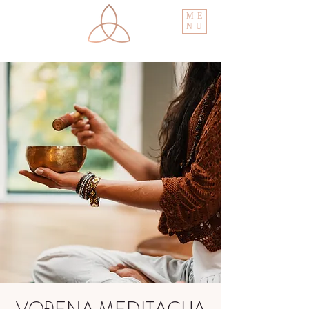
ME
NU