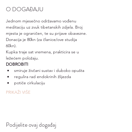
O DOGAĐAJU
Jednom mjesečno održavamo vođenu 
meditaciju uz zvuk tibetanskih zdjela. Broj 
mjesta je ograničen, te su prijave obavezne. 
Donacija je 80kn (za članice/ove studija 
60kn).
Kupka traje sat vremena, prakticira se u 
ležećem položaju.
DOBROBITI
smiruje živčani sustav i duboko opušta
regulira rad endokrinih žlijezda
potiče cirkulaciju
PRIKAŽI VIŠE
Podijelite ovaj događaj