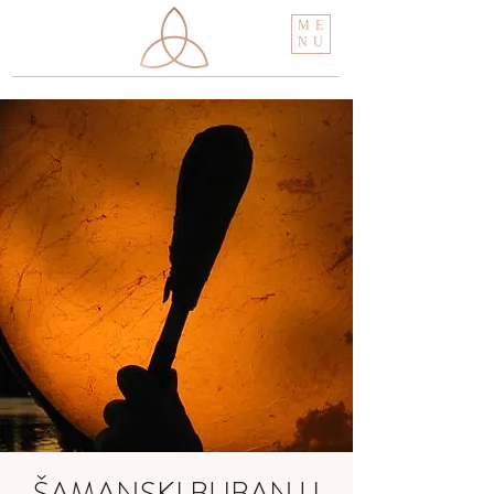
ME
NU