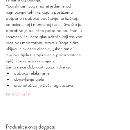
šamanskog bubnja.
Yogijski san (yoga nidra) jedan je od 
najmoćnijih tehnika kojom postižemo 
potpuno i duboko opuštanje na fizičkoj, 
emocionalnoj i mentalnoj razini. Sve što je 
potrebno je da ležite potpuno opušteni u 
shavasani i slušate glas učitelja koji vas vodi 
kroz ovu meditativnu praksu. Yoga nidra 
uključuje svjesno disanje, „skeniranje“ 
dijelova tijela (usmjeravanje pozornosti na 
njih), vizualizaciju i namjeru.
Samo neke dobrobiti yoga nidre su:
duboko relaksiranje
obnavljanje tijela
uravnoteživanje živčanog sustava
PRIKAŽI VIŠE
Podijelite ovaj događaj