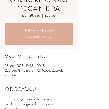
ŠAMANSKI BUBANJ I
YOGA NIDRA
pet, 28. ožu
  |  
Zagreb
Registration is closed
See other events
VRIJEME I MJESTO
28. ožu 2025. 19:15 – 20:15
Zagreb, Gmajnje ul. 12, 10000, Zagreb,
Croatia
O DOGAĐAJU
Jednom mjesečno održava se vođena 
meditacija- yoga nidra uz zvukove 