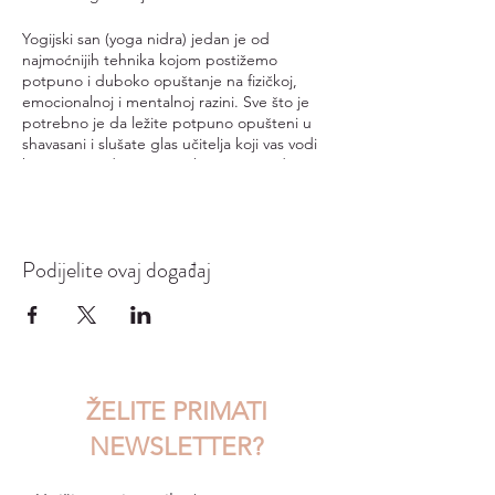
Yogijski san (yoga nidra) jedan je od
najmoćnijih tehnika kojom postižemo
potpuno i duboko opuštanje na fizičkoj,
emocionalnoj i mentalnoj razini. Sve što je
potrebno je da ležite potpuno opušteni u
shavasani i slušate glas učitelja koji vas vodi
kroz ovu meditativnu praksu. Yoga nidra
uključuje svjesno disanje, „skeniranje“
dijelova tijela (usmjeravanje pozornosti na
njih), vizualizaciju i namjeru.
Podijelite ovaj događaj
Samo neke dobrobiti yoga nidre su:
duboko relaksiranje
obnavljanje tijela
uravnoteživanje živčanog sustava
jačanje intuicije
emocionalna stabilnost
ŽELITE PRIMATI
poboljšavanje kvalitete sna
podizanje razine energije.
NEWSLETTER?