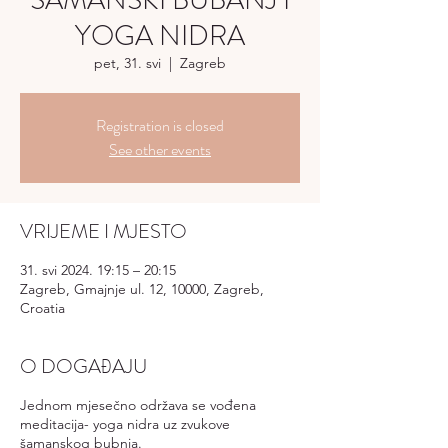
ŠAMANSKI BUBANJ I
YOGA NIDRA
pet, 31. svi
  |  
Zagreb
Registration is closed
See other events
VRIJEME I MJESTO
31. svi 2024. 19:15 – 20:15
Zagreb, Gmajnje ul. 12, 10000, Zagreb,
Croatia
O DOGAĐAJU
Jednom mjesečno održava se vođena
meditacija- yoga nidra uz zvukove
šamanskog bubnja.