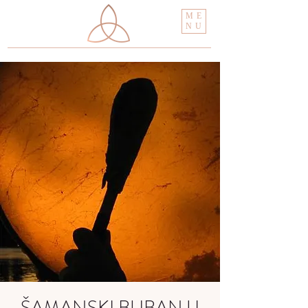
ME
NU