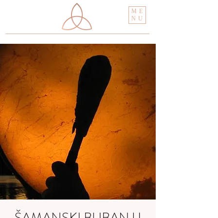
ME
NU