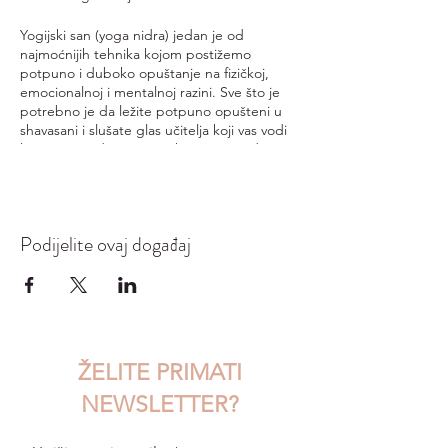
Yogijski san (yoga nidra) jedan je od
najmoćnijih tehnika kojom postižemo
potpuno i duboko opuštanje na fizičkoj,
emocionalnoj i mentalnoj razini. Sve što je
potrebno je da ležite potpuno opušteni u
shavasani i slušate glas učitelja koji vas vodi
kroz ovu meditativnu praksu. Yoga nidra
uključuje svjesno disanje, „skeniranje“
dijelova tijela (usmjeravanje pozornosti na
njih), vizualizaciju i namjeru.
Podijelite ovaj događaj
Samo neke dobrobiti yoga nidre su:
duboko relaksiranje
obnavljanje tijela
uravnoteživanje živčanog sustava
jačanje intuicije
emocionalna stabilnost
ŽELITE PRIMATI
poboljšavanje kvalitete sna
podizanje razine energije.
NEWSLETTER?