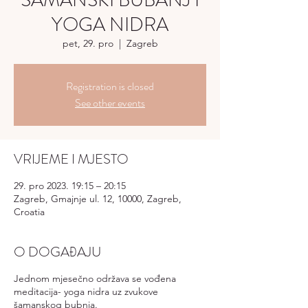
ŠAMANSKI BUBANJ I
YOGA NIDRA
pet, 29. pro
  |  
Zagreb
Registration is closed
See other events
VRIJEME I MJESTO
29. pro 2023. 19:15 – 20:15
Zagreb, Gmajnje ul. 12, 10000, Zagreb,
Croatia
O DOGAĐAJU
Jednom mjesečno održava se vođena
meditacija- yoga nidra uz zvukove
šamanskog bubnja.