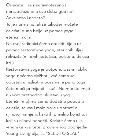
Osjećate li se neuravnoteženo i 
neraspoloženo u ovo doba godine? 
Anksiozno i napeto?
To je normalno, ali se također možete 
osjećati puno bolje uz pomoć yoge i 
eteričnih ulja.
Na ovoj radionici ćemo opustiti tijelo uz 
pomoć restorativne yoge, eteričnih ulja i 
rekvizita (mirisnih jastučića, bolstera, dekica 
itd.) 
Restorativna yoga je potpuno pasivni oblik 
yoge-nećemo vježbati, već ćemo se 
opuštati u različitim pozama, a puno toga 
ćete moći primijeniti i kući. Ne morate imati 
nikakvo prethodno iskustvo u yogi.
Eteričnim uljima ćemo dodatno pobuditi 
osjetila, te vas i malo bolje upoznati o 
njihovoj namjeni, kako ih pravilno koristiti, i 
koji su njihovi benefiti. Koristit ćemo ulja 
vrhunske kvalitete, provjerenog podrijetla-
Young Living ulja, sa "SEED TO SEAL" 