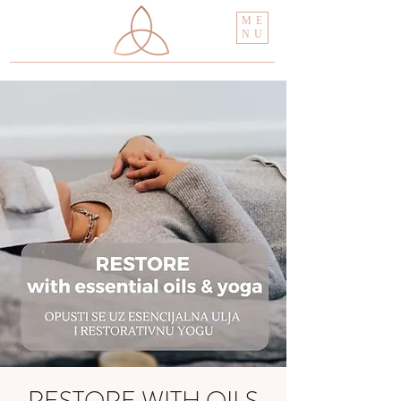
ME
NU