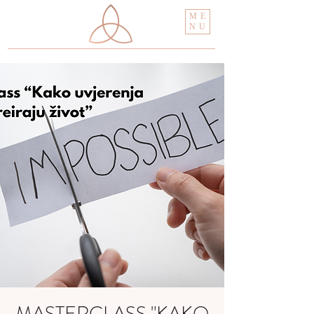
ME
NU