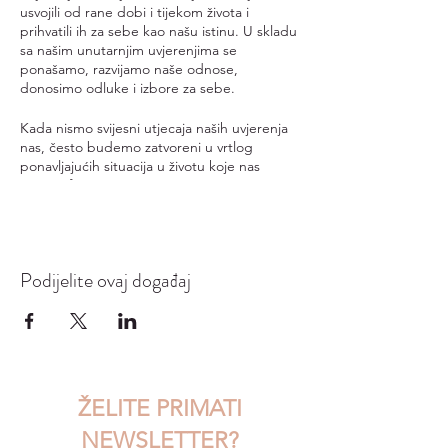
usvojili od rane dobi i tijekom života i
prihvatili ih za sebe kao našu istinu. U skladu
sa našim unutarnjim uvjerenjima se
ponašamo, razvijamo naše odnose,
donosimo odluke i izbore za sebe.
Kada nismo svijesni utjecaja naših uvjerenja
nas, često budemo zatvoreni u vrtlog
ponavljajućih situacija u životu koje nas
mogu i frustrirati. U smjeru osviještavanja i
educiranja o našim uvjerenjima, formiran je i
ovaj masterclass.
Na radionici ćete:
Podijelite ovaj događaj
Naučiti što su uvjerenja.
Naučiti kako usvajamo uvjerenja kroz
život.
Naučiti kako u skladu sa svojim
uvjerenjima kreiramo svoj život.
Osvijestiti da se uvjerenja mogu
ŽELITE PRIMATI
mijenjati.
Naučiti neke metode promjene
NEWSLETTER?