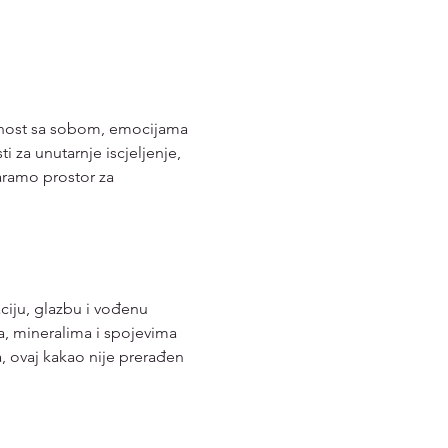
nost sa sobom, emocijama 
i za unutarnje iscjeljenje, 
varamo prostor za 
ciju, glazbu i vođenu 
a, mineralima i spojevima 
, ovaj kakao nije prerađen 