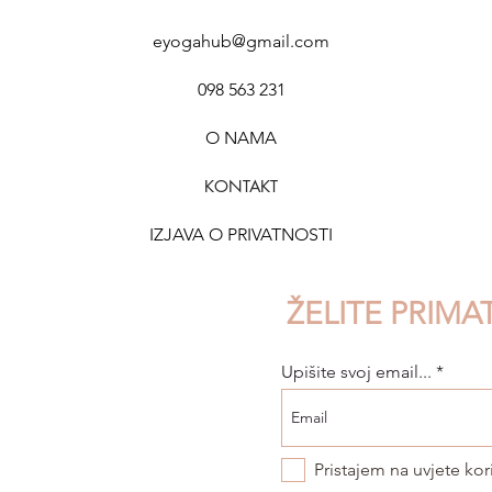
eyogahub@gmail.com
098 563 231
O NAMA
KONTAK
T
IZJAVA O PRIVATNOSTI
ŽELITE PRIMA
Upišite svoj email...
Pristajem na uvjete kor