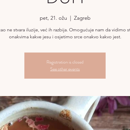
pet, 21. ožu
  |  
Zagreb
ao ne stvara iluzije, već ih razbija. Omogućuje nam da vidimo st
onakvima kakve jesu i osjetimo srce onakvo kakvo jest.
Registration is closed
See other events