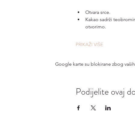
Otvara srce.
Kakao sadrži teobromin
otvorimo.
PRIKAŽI VIŠE
Google karte su blokirane zbog vaših p
Podijelite ovaj d