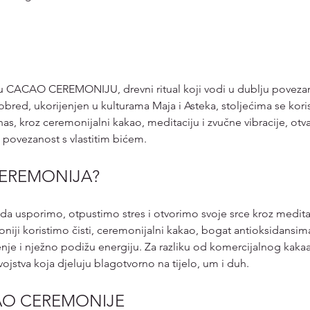
u CACAO CEREMONIJU, drevni ritual koji vodi u dublju poveza
obred, ukorijenjen u kulturama Maja i Asteka, stoljećima se korist
Danas, kroz ceremonijalni kakao, meditaciju i zvučne vibracije, ot
 i povezanost s vlastitim bićem.
CEREMONIJA?
 da usporimo, otpustimo stres i otvorimo svoje srce kroz medita
oniji koristimo čisti, ceremonijalni kakao, bogat antioksidansim
nje i nježno podižu energiju. Za razliku od komercijalnog kakaa
vojstva koja djeluju blagotvorno na tijelo, um i duh.
AO CEREMONIJE