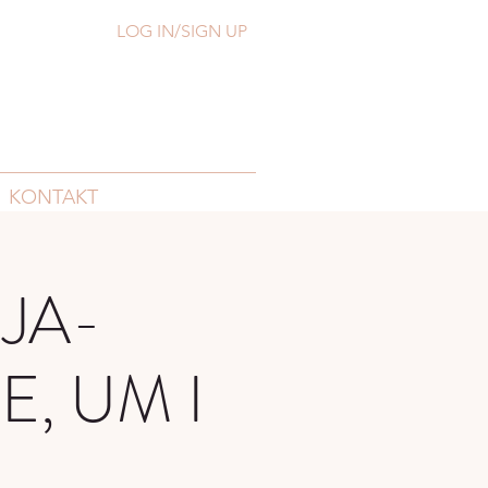
LOG IN/SIGN UP
KONTAKT
JA-
, UM I