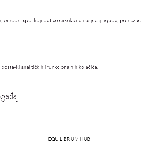
, prirodni spoj koji potiče cirkulaciju i osjećaj ugode, pomaž
ostavki analitičkih i funkcionalnih kolačića.
ogađaj
EQUILIBRIUM HUB