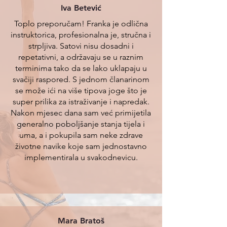
ovo poznato, nisi jedina vrlo vjerojatno radiš
Iva Betević
istu grešku koju radi većina ljudi. Kada
Toplo preporučam! Franka je odlična
osjetimo napetost, bol ili
instruktorica, profesionalna je, stručna i
strpljiva. Satovi nisu dosadni i
repetativni, a održavaju se u raznim
terminima tako da se lako uklapaju u
svačiji raspored. S jednom članarinom
se može ići na više tipova joge što je
super prilika za istraživanje i napredak.
Nakon mjesec dana sam već primijetila
generalno poboljšanje stanja tijela i
uma, a i pokupila sam neke zdrave
životne navike koje sam jednostavno
implementirala u svakodnevicu.
Mara Bratoš