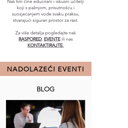
Naš tim čine educirani i iskusni učitelji
koji s pažnjom, prisutnošću i
suosjećanjem vode svaku praksu,
stvarajući siguran prostor za rast.
Za više detalja pogledajte naš
RASPORED
,
EVENTE
ili nas
KONTAKTIRAJTE
.
NADOLAZEĆI EVENTI
BLOG
Trenutačno nema događaja