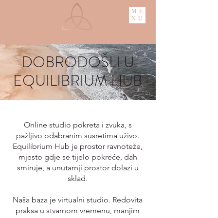
ME
NU
DOBRODOŠLI U
EQUILIBRIUM HUB
Online studio pokreta i zvuka, s
pažljivo odabranim susretima uživo.
Equilibrium Hub je prostor ravnoteže,
mjesto gdje se tijelo pokreće, dah
smiruje, a unutarnji prostor dolazi u
sklad.
Naša baza je virtualni studio. Redovita
praksa u stvarnom vremenu, manjim