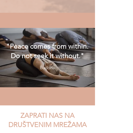
"Peace comes from within.
Do not seek it without."
Buddha
ZAPRATI NAS NA
DRUŠTVENIM MREŽAMA