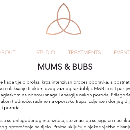
ABOUT
STUDIO
TREATMENTS
EVENT
MUMS & BUBS
e kada tijelo prolazi kroz intenzivan proces oporavka, a postna
ku i olakšanje tijekom ovog važnog razdoblja. M&B je sat pažlji
 naglaskom na obnovu snage i energije nakon poroda. Prilagođe
nakon trudnoće, radimo na oporavku trupa, zdjelice i donjeg dij
 i poroda.
tesa su prilagođenog intenziteta, što znači da su siguran i učinko
nog opterećenja na tijelo. Praksa uključuje nježne vježbe disanja