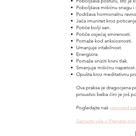
Poboljšava posturu, što je k
Poboljšava mišićnu snagu i i
Podržava hormonalnu ravno
Jača imunitet kroz poticanje
Potiče bolji san.
Potiče osjećaj smirenosti.
Pomaže kod anksioznosti.
Umanjuje iritabilnost.
Energizira.
Pomaže sniziti krvni tlak.
Smanjuje mišićnu napetost.
Opušta kroz meditativnu pr
Ova praksa je dragocjena pr
prisustvo beba čini je još 
Pogledajte naš
raspored sa
Saznajte više o Prenatal pr