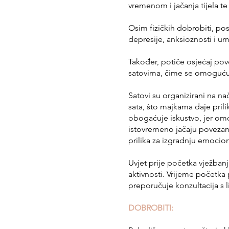
vremenom i jačanja tijela t
Osim fizičkih dobrobiti, p
depresije, anksioznosti i um
Također, potiče osjećaj pov
satovima, čime se omogućuj
Satovi su organizirani na n
sata, što majkama daje pril
obogaćuje iskustvo, jer omo
istovremeno jačaju povezano
prilika za izgradnju emocio
Uvjet prije početka vježbanj
aktivnosti. Vrijeme početka
preporučuje konzultacija s l
DOBROBITI: