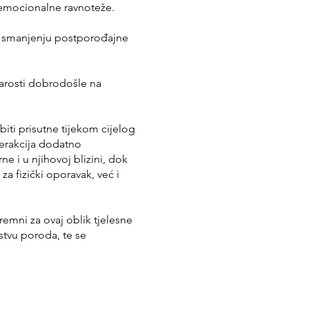
 emocionalne ravnoteže.
 u smanjenju postporođajne
tarosti dobrodošle na
iti prisutne tijekom cijelog
terakcija dodatno
 i u njihovoj blizini, dok
a fizički oporavak, već i
remni za ovaj oblik tjelesne
stvu poroda, te se