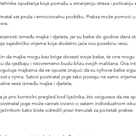
e tehnike opuštanja koje pomažu u smanjenju stresa i poticanju
ostnatal sat pruža i emocionalnu podršku. Praksa može pomoći
ora.
ezanosti između majke i djeteta, jer su bebe do godine dana s
e zajedničko vrijeme koje dodatno jača ovu posebnu vezu.
ačin da majke mogu bez brige dovesti svoje bebe, te one mogu b
iku da vježbaju i istovremeno budu blizu svojih mališana. Ova in
gućuje majkama da se opuste znajući da su njihove bebe sigurne
st s njima. Satovi postnatal joge tako postaju ne samo vrijeme z
nalne veze između majke i djeteta.
a je prvi kontrolni pregled kod liječnika, što osigurava da ste sp
 postnatal joge može varirati ovisno o vašem individualnom isku
iječnikom kako biste odredili pravi trenutak za početak prakse.