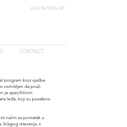
LOG IN/SIGN UP
S
CONTACT
tal program kroz vježbe
vo osmišljen da pruži
n je specifičnim
ela leđa, koji su posebno
vit način za povratak u
, blagog istezanja, s