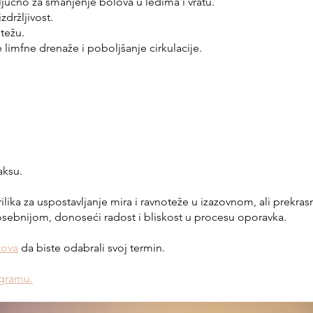
ljučno za smanjenje bolova u leđima i vratu.
zdržljivost.
težu.
 limfne drenaže i poboljšanje cirkulacije.
aksu.
ilika za uspostavljanje mira i ravnoteže u izazovnom, ali prekra
posebnijom, donoseći radost i bliskost u procesu oporavka.
tova
da biste odabrali svoj termin.
ogramu.