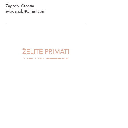
Zagreb, Croatia
eyogahub@gmail.com
ŽELITE PRIMATI
NEWSLETTER?
Upišite svoj email...
Pristajem na uvjete korištenja
POŠALJI