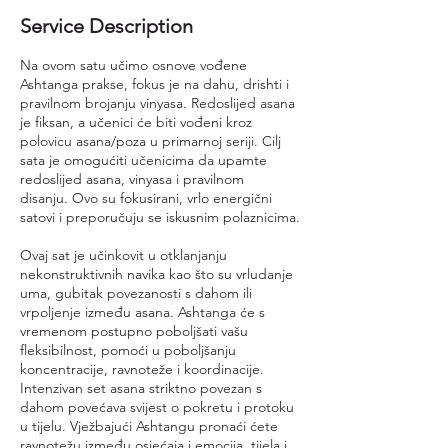
Service Description
Na ovom satu učimo osnove vođene
Ashtanga prakse, fokus je na dahu, drishti i
pravilnom brojanju vinyasa. Redoslijed asana
je fiksan, a učenici će biti vođeni kroz
polovicu asana/poza u primarnoj seriji. Cilj
sata je omogućiti učenicima da upamte
redoslijed asana, vinyasa i pravilnom
disanju. Ovo su fokusirani, vrlo energični
satovi i preporučuju se iskusnim polaznicima.
Ovaj sat je učinkovit u otklanjanju
nekonstruktivnih navika kao što su vrludanje
uma, gubitak povezanosti s dahom ili
vrpoljenje između asana. Ashtanga će s
vremenom postupno poboljšati vašu
fleksibilnost, pomoći u poboljšanju
koncentracije, ravnoteže i koordinacije.
Intenzivan set asana striktno povezan s
dahom povećava svijest o pokretu i protoku
u tijelu. Vježbajući Ashtangu pronaći ćete
ravnotežu između osjećaja i emocija, tijela i