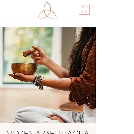
ME
NU