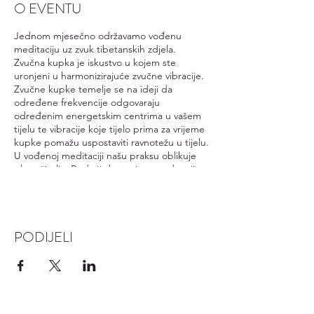
O EVENTU
Jednom mjesečno održavamo vođenu
meditaciju uz zvuk tibetanskih zdjela.
Zvučna kupka je iskustvo u kojem ste
uronjeni u harmonizirajuće zvučne vibracije.
Zvučne kupke temelje se na ideji da
određene frekvencije odgovaraju
određenim energetskim centrima u vašem
tijelu te vibracije koje tijelo prima za vrijeme
kupke pomažu uspostaviti ravnotežu u tijelu.
U vođenoj meditaciji našu praksu oblikuje
glas učitelja. Budući da um ima tendenciju
lutati, većini ljudi se lakše usredotočiti i
opustiti kada um nije u potpunosti
prepušten sam sebi već ima vodstvo.
Vođena meditacija je dostupna svima i nije
PODIJELI
potrebna nikakva razina iskustva - samo
sposobnost slušanja. Kao takva izvrsna je
polazna točka za početnike, kao i za one koji
traže dublje intelektualno razumijevanje
prakse.