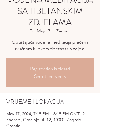
VOĐENA MEDITACIJA
SA TIBETANSKIM
ZDJELAMA
Fri, May 17
  |  
Zagreb
Opuštajuća vođena meditacija praćena
zvučnom kupkom tibetanskih zdjela.
Registration is closed
See other events
VRIJEME I LOKACIJA
May 17, 2024, 7:15 PM – 8:15 PM GMT+2
Zagreb, Gmajnje ul. 12, 10000, Zagreb,
Croatia