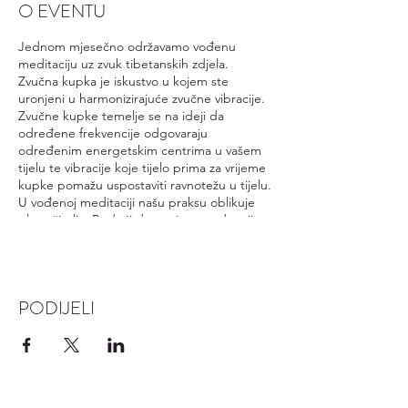
O EVENTU
Jednom mjesečno održavamo vođenu
meditaciju uz zvuk tibetanskih zdjela.
Zvučna kupka je iskustvo u kojem ste
uronjeni u harmonizirajuće zvučne vibracije.
Zvučne kupke temelje se na ideji da
određene frekvencije odgovaraju
određenim energetskim centrima u vašem
tijelu te vibracije koje tijelo prima za vrijeme
kupke pomažu uspostaviti ravnotežu u tijelu.
U vođenoj meditaciji našu praksu oblikuje
glas učitelja. Budući da um ima tendenciju
lutati, većini ljudi se lakše usredotočiti i
opustiti kada um nije u potpunosti
prepušten sam sebi već ima vodstvo.
Vođena meditacija je dostupna svima i nije
PODIJELI
potrebna nikakva razina iskustva - samo
sposobnost slušanja. Kao takva izvrsna je
polazna točka za početnike, kao i za one koji
traže dublje intelektualno razumijevanje
prakse.