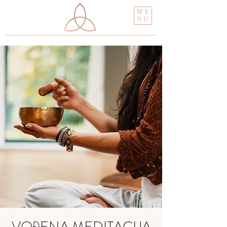
ME
NU