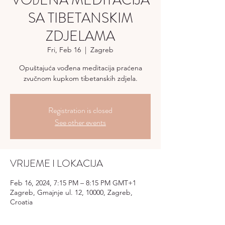
VOĐENA MEDITACIJA
SA TIBETANSKIM
ZDJELAMA
Fri, Feb 16
  |  
Zagreb
Opuštajuća vođena meditacija praćena
zvučnom kupkom tibetanskih zdjela.
Registration is closed
See other events
VRIJEME I LOKACIJA
Feb 16, 2024, 7:15 PM – 8:15 PM GMT+1
Zagreb, Gmajnje ul. 12, 10000, Zagreb,
Croatia