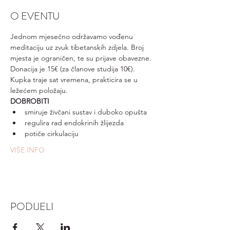
O EVENTU
Jednom mjesečno održavamo vođenu 
meditaciju uz zvuk tibetanskih zdjela. Broj 
mjesta je ograničen, te su prijave obavezne. 
Donacija je 15€ (za članove studija 10€).
Kupka traje sat vremena, prakticira se u 
ležećem položaju.
DOBROBITI
smiruje živčani sustav i duboko opušta
regulira rad endokrinih žlijezda
potiče cirkulaciju
VIŠE INFO
PODIJELI