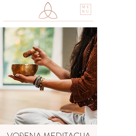
ME
NU