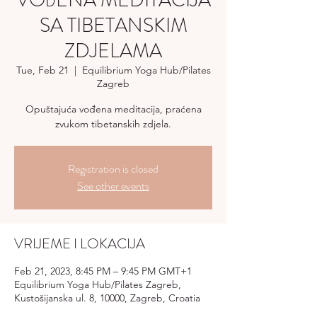
VOĐENA MEDITACIJA
SA TIBETANSKIM
ZDJELAMA
Tue, Feb 21
  |  
Equilibrium Yoga Hub/Pilates
Zagreb
Opuštajuća vođena meditacija, praćena
zvukom tibetanskih zdjela.
Registration is closed
See other events
VRIJEME I LOKACIJA
Feb 21, 2023, 8:45 PM – 9:45 PM GMT+1
Equilibrium Yoga Hub/Pilates Zagreb,
Kustošijanska ul. 8, 10000, Zagreb, Croatia