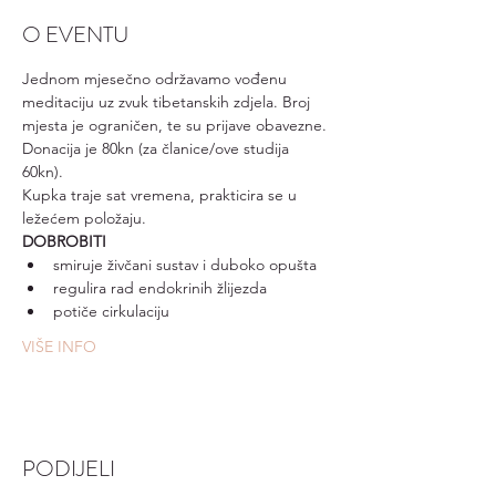
O EVENTU
Jednom mjesečno održavamo vođenu 
meditaciju uz zvuk tibetanskih zdjela. Broj 
mjesta je ograničen, te su prijave obavezne. 
Donacija je 80kn (za članice/ove studija 
60kn).
Kupka traje sat vremena, prakticira se u 
ležećem položaju.
DOBROBITI
smiruje živčani sustav i duboko opušta
regulira rad endokrinih žlijezda
potiče cirkulaciju
VIŠE INFO
PODIJELI