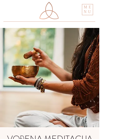
ME
NU