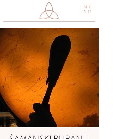
ME
NU