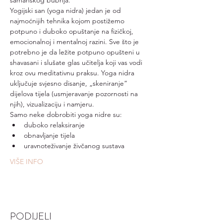
šamanskog bubnja.
Yogijski san (yoga nidra) jedan je od 
najmoćnijih tehnika kojom postižemo 
potpuno i duboko opuštanje na fizičkoj, 
emocionalnoj i mentalnoj razini. Sve što je 
potrebno je da ležite potpuno opušteni u 
shavasani i slušate glas učitelja koji vas vodi 
kroz ovu meditativnu praksu. Yoga nidra 
uključuje svjesno disanje, „skeniranje“ 
dijelova tijela (usmjeravanje pozornosti na 
njih), vizualizaciju i namjeru.
Samo neke dobrobiti yoga nidre su:
duboko relaksiranje
obnavljanje tijela
uravnoteživanje živčanog sustava
VIŠE INFO
PODIJELI