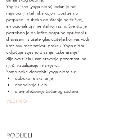
šamanskog bubnja.
Yogijski san (yoga nidra) jedan je od 
najmoćnijih tehnika kojom postižemo 
potpuno i duboko opuštanje na fizičkoj, 
emocionalnoj i mentalnoj razini. Sve što je 
potrebno je da ležite potpuno opušteni u 
shavasani i slušate glas učitelja koji vas vodi 
kroz ovu meditativnu praksu. Yoga nidra 
uključuje svjesno disanje, „skeniranje“ 
dijelova tijela (usmjeravanje pozornosti na 
njih), vizualizaciju i namjeru.
Samo neke dobrobiti yoga nidre su:
duboko relaksiranje
obnavljanje tijela
uravnoteživanje živčanog sustava
VIŠE INFO
PODIJELI