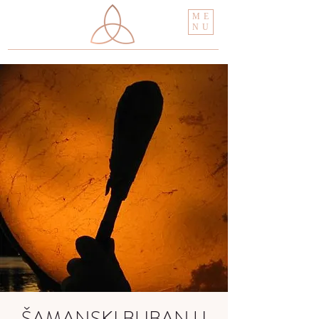
ME
NU