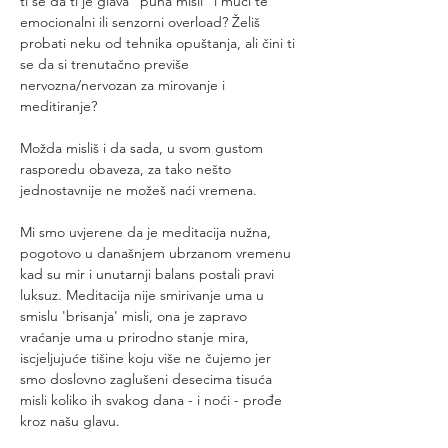
ti se da ti je glava "puna misli" i muči te 
emocionalni ili senzorni overload? Želiš 
probati neku od tehnika opuštanja, ali čini ti 
se da si trenutačno previše 
nervozna/nervozan za mirovanje i 
meditiranje? 
Možda misliš i da sada, u svom gustom 
rasporedu obaveza, za tako nešto 
jednostavnije ne možeš naći vremena.
Mi smo uvjerene da je meditacija nužna, 
pogotovo u današnjem ubrzanom vremenu 
kad su mir i unutarnji balans postali pravi 
luksuz. Meditacija nije smirivanje uma u 
smislu 'brisanja' misli, ona je zapravo 
vraćanje uma u prirodno stanje mira, 
iscjeljujuće tišine koju više ne čujemo jer 
smo doslovno zaglušeni desecima tisuća 
misli koliko ih svakog dana - i noći - prođe 
kroz našu glavu. 