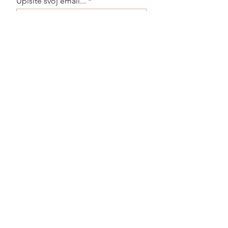
Upišite svoj email...
Pristajem na uvjete korištenja
POŠALJI