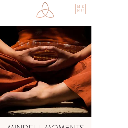
ME
NU