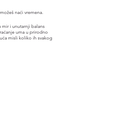
e možeš naći vremena.
ir i unutarnji balans
 vraćanje uma u prirodno
uća misli koliko ih svakog
izvrsna i vrlo učinkovita
ocesuiranja emocija i više
ije lako svladati ovu
i sami redovno meditiraju,
se u studiju, a naša Tena
aš zapravo je već u tebi.
ju tom prilikom jasno
aginacije.
 iskustvima i emocijama.