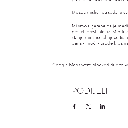
Možda misliš i da sada, u 
Mi smo uvjerene da je medi
postali pravi luksuz. Medita
stanje mira, iscjeljujuće ti
dana - i noći - prođe kroz n
Ipak, upravo je ta tišina za 
tehnika koja donosi niz ben
Google Maps were blocked due to your
kvalitete našeg života. Redo
tehniku.
Mnogi ljudi zato biraju prak
PODIJELI
tako i za potpune početnike. 
kroz meditaciju će te voditi
Vođene meditacije mnogima
osjećaju. Kroz svaku našu m
Meditacije se održavaju na m