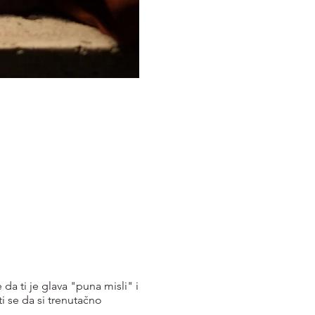
da ti je glava "puna misli" i
ti se da si trenutačno