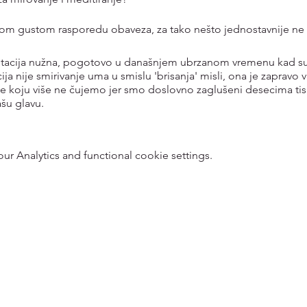
svom gustom rasporedu obaveza, za tako nešto jednostavnije n
tacija nužna, pogotovo u današnjem ubrzanom vremenu kad su m
cija nije smirivanje uma u smislu 'brisanja' misli, ona je zapravo
šine koju više ne čujemo jer smo doslovno zaglušeni desecima tis
ašu glavu.
kojom naš 'pregrijani' um žudi. Meditacija je zapravo samo jedna 
efita, od smanjenja anksioznosti i boljeg pamćenja do lakšeg pr
 Analytics and functional cookie settings.
vna praksa meditiranja svojevrsna je higijena uma, ali ponekad n
su vođene meditacije, koja je prikladna za sve, kako za one koj
Sve što trebaš napraviti je izdvojiti jedan sat za sebe i pojaviti 
 korak po korak. Nikakvo predznanje nije potrebno - sve što treb
 su posebno duboko iskustvo i zbog snažne energije grupe ko
editaciju postepeno ćeš se sve više opuštati uz malu pomoć im
jesečnoj bazi i svaka je drugačija, inspirirana prirodom, našim