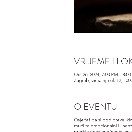
VRIJEME I LO
Oct 26, 2024, 7:00 PM – 8:0
Zagreb, Gmajnje ul. 12, 100
O EVENTU
Osjećaš da si pod prevelikim
muči te emocionalni ili senz
previše nervozna/nervozan z