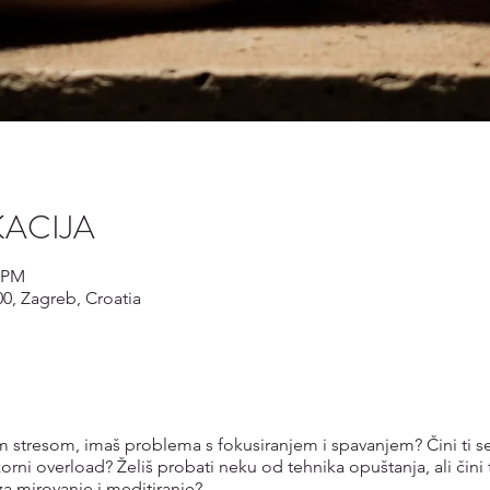
KACIJA
0 PM
00, Zagreb, Croatia
 stresom, imaš problema s fokusiranjem i spavanjem? Čini ti se 
orni overload? Želiš probati neku od tehnika opuštanja, ali čini 
a mirovanje i meditiranje?