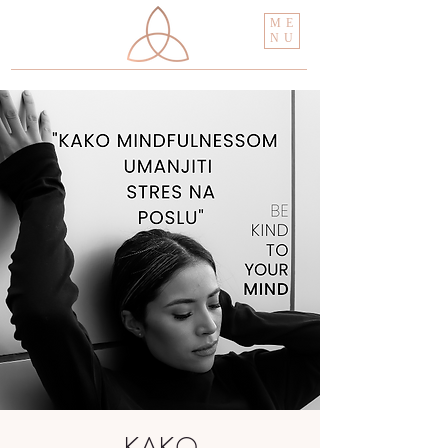
ME
NU