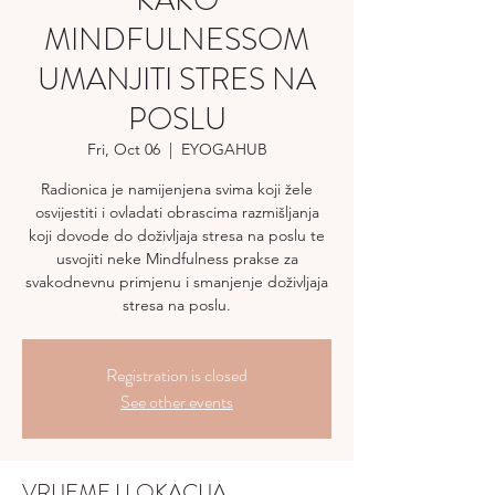
KAKO
MINDFULNESSOM
UMANJITI STRES NA
POSLU
Fri, Oct 06
  |  
EYOGAHUB
Radionica je namijenjena svima koji žele
osvijestiti i ovladati obrascima razmišljanja
koji dovode do doživljaja stresa na poslu te
usvojiti neke Mindfulness prakse za
svakodnevnu primjenu i smanjenje doživljaja
stresa na poslu.
Registration is closed
See other events
VRIJEME I LOKACIJA