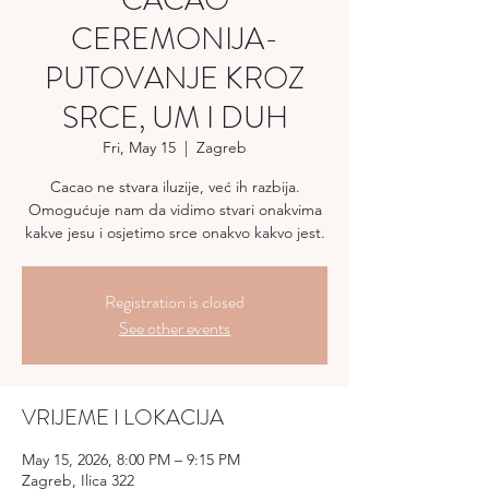
CACAO
CEREMONIJA-
PUTOVANJE KROZ
SRCE, UM I DUH
Fri, May 15
  |  
Zagreb
Cacao ne stvara iluzije, već ih razbija.
Omogućuje nam da vidimo stvari onakvima
kakve jesu i osjetimo srce onakvo kakvo jest.
Registration is closed
See other events
VRIJEME I LOKACIJA
May 15, 2026, 8:00 PM – 9:15 PM
Zagreb, Ilica 322