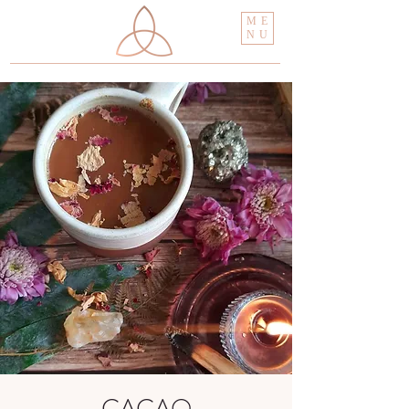
ME
NU