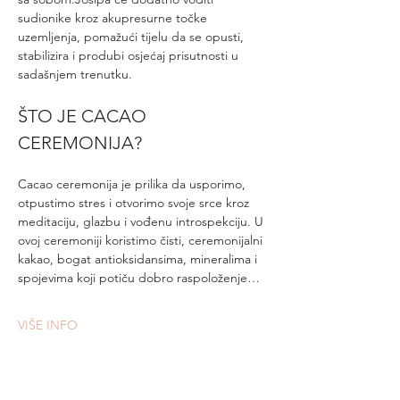
sudionike kroz akupresurne točke 
uzemljenja, pomažući tijelu da se opusti, 
stabilizira i produbi osjećaj prisutnosti u 
sadašnjem trenutku.
ŠTO JE CACAO 
CEREMONIJA?
Cacao ceremonija je prilika da usporimo, 
otpustimo stres i otvorimo svoje srce kroz 
meditaciju, glazbu i vođenu introspekciju. U 
ovoj ceremoniji koristimo čisti, ceremonijalni 
kakao, bogat antioksidansima, mineralima i 
spojevima koji potiču dobro raspoloženje…
VIŠE INFO