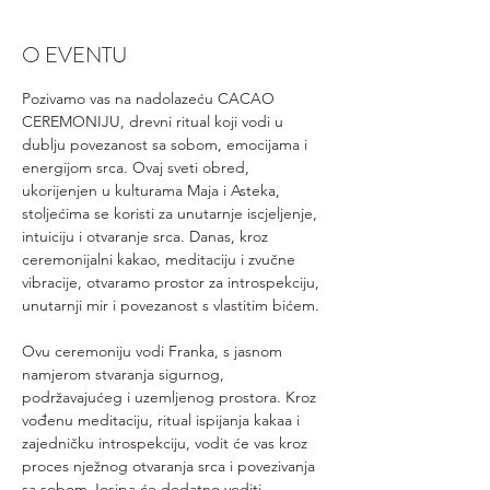
O EVENTU
Pozivamo vas na nadolazeću CACAO 
CEREMONIJU, drevni ritual koji vodi u 
dublju povezanost sa sobom, emocijama i 
energijom srca. Ovaj sveti obred, 
ukorijenjen u kulturama Maja i Asteka, 
stoljećima se koristi za unutarnje iscjeljenje, 
intuiciju i otvaranje srca. Danas, kroz 
ceremonijalni kakao, meditaciju i zvučne 
vibracije, otvaramo prostor za introspekciju, 
unutarnji mir i povezanost s vlastitim bićem.
Ovu ceremoniju vodi Franka, s jasnom 
namjerom stvaranja sigurnog, 
podržavajućeg i uzemljenog prostora. Kroz 
vođenu meditaciju, ritual ispijanja kakaa i 
zajedničku introspekciju, vodit će vas kroz 
proces nježnog otvaranja srca i povezivanja 
sa sobom.Josipa će dodatno voditi 