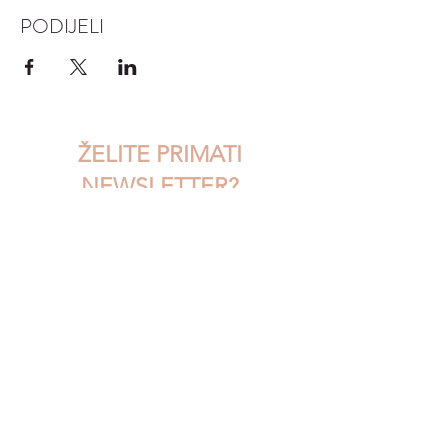
PODIJELI
ŽELITE PRIMATI
NEWSLETTER?
Upišite svoj email...
Pristajem na uvjete korištenja
POŠALJI