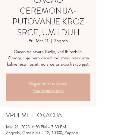
CACAO
CEREMONIJA-
PUTOVANJE KROZ
SRCE, UM I DUH
Fri, Mar 21
  |  
Zagreb
Cacao ne stvara iluzije, već ih razbija.
Omogućuje nam da vidimo stvari onakvima
kakve jesu i osjetimo srce onakvo kakvo jest.
Registration is closed
See other events
VRIJEME I LOKACIJA
Mar 21, 2025, 6:30 PM – 7:30 PM
Zagreb, Gmajnje ul. 12, 10000, Zagreb,