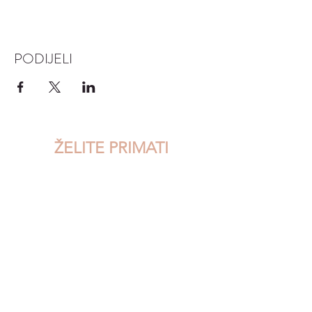
PODIJELI
ŽELITE PRIMATI
NEWSLETTER?
Upišite svoj email...
Pristajem na uvjete korištenja
POŠALJI