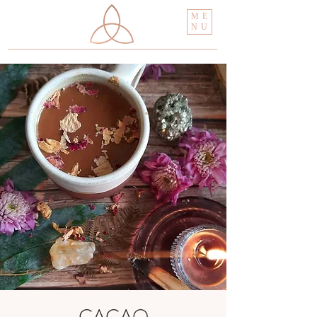
ME
NU