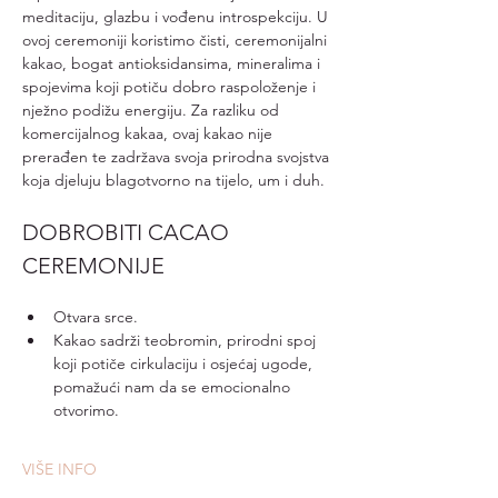
meditaciju, glazbu i vođenu introspekciju. U 
ovoj ceremoniji koristimo čisti, ceremonijalni 
kakao, bogat antioksidansima, mineralima i 
spojevima koji potiču dobro raspoloženje i 
nježno podižu energiju. Za razliku od 
komercijalnog kakaa, ovaj kakao nije 
prerađen te zadržava svoja prirodna svojstva 
koja djeluju blagotvorno na tijelo, um i duh.
DOBROBITI CACAO 
CEREMONIJE
Otvara srce.
Kakao sadrži teobromin, prirodni spoj 
koji potiče cirkulaciju i osjećaj ugode, 
pomažući nam da se emocionalno 
otvorimo.
VIŠE INFO