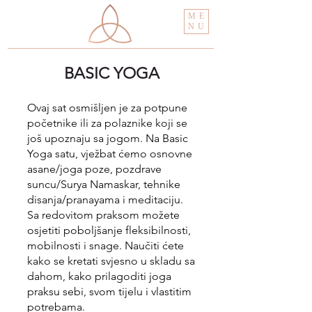
ME
NU
BASIC YOGA
Ovaj sat osmišljen je za potpune
početnike ili za polaznike koji se
još upoznaju sa jogom. Na Basic
Yoga satu, vježbat ćemo osnovne
asane/joga poze, pozdrave
suncu/Surya Namaskar, tehnike
disanja/pranayama i meditaciju.
Sa redovitom praksom možete
osjetiti poboljšanje fleksibilnosti,
mobilnosti i snage. Naučiti ćete
kako se kretati svjesno u skladu sa
dahom, kako prilagoditi joga
praksu sebi, svom tijelu i vlastitim
potrebama.