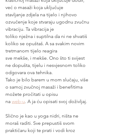
klasičnoj masaži koja uključuje dodir, 
već o masaži koja uključuje
stavljanje zdjela na tijelo i njihovo 
ozvučenje koje stvaraju ugodnu zvučnu 
vibraciju. Ta vibracija je
toliko nježna i suptilna da ni ne shvatiš 
koliko se opuštaš. A sa svakim novim 
tretmanom tijelo reagira
sve mekše, i mekše. Ono što ti svijest 
ne dopušta, tijelu i nesvjesnom toliko 
odgovara ova tehnika.
Tako je bilo barem u mom slučaju, više 
o samoj zvučnoj masaži i benefitima 
možete pročitati u opisu
na 
web-u
. A ja ću opisati svoj doživljaj.
Slično je kao u yoga nidri, ništa ne 
moraš raditi. Sve prepustiš svom 
praktičaru koji te prati i vodi kroz 