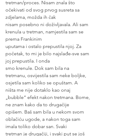
tretman/proces. Nisam znala što 
očekivati od svog prvog susreta sa 
zdjelama, možda ih čak
nisam posebno ni doživljavala. Ali sam 
krenula u tretman, namjestila sam se 
prema Frankinim
uputama i ostalo prepustila njoj. Za 
početak, to mi je bilo najslađe-sve sam 
joj prepustila. I onda
smo krenule. Dok sam bila na 
tretmanu, osvijestila sam neke boljke, 
osjetila sam koliko se opuštam. A
ništa me nije dotaklo kao onaj 
„bubble“ efekt nakon tretmana. Bome, 
ne znam kako da to drugačije
opišem. Baš sam bila u nekom svom 
oblačiću ugode, a nakon toga sam 
imala toliko dobar san. Svaki
tretman je drugačiji, i svaki put se još 