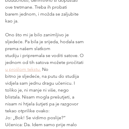
budućnosti, definitivno si dopuštati 
ove tretmane. Treba ih probati
barem jednom, i možda se zaljubite 
kao ja.
Ono što mi je bilo zanimljivo je 
sljedeće. Pa bila je srijeda, hodala sam 
prema našem slatkom
studiju i pripremala se voditi satove. O 
jednom od tih satova možete pročitati 
u prošlom tekstu.
 No
bitno je sljedeće, na putu do studija 
vidjela sam jednu dragu učenicu. I 
toliko je, ni manje ni više, nego
blistala. Nisam mogla prešutjeti, a 
nisam ni htjela šutjeti pa je razgovor 
tekao otprilike ovako:
Jo: „Bok! Se vidimo poslije?“
Učenica: Da. Idem samo prije malo 