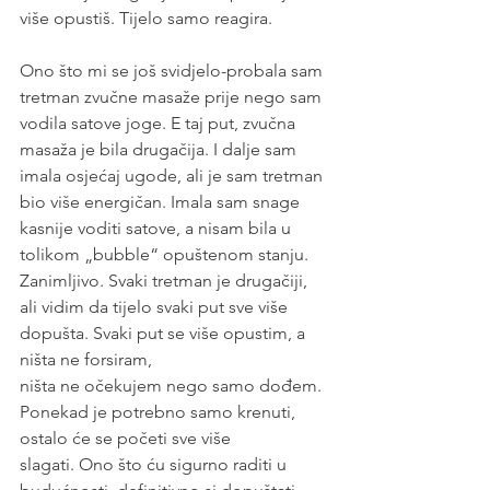
više opustiš. Tijelo samo reagira. 
Ono što mi se još svidjelo-probala sam 
tretman zvučne masaže prije nego sam 
vodila satove joge. E taj put, zvučna 
masaža je bila drugačija. I dalje sam 
imala osjećaj ugode, ali je sam tretman 
bio više energičan. Imala sam snage 
kasnije voditi satove, a nisam bila u 
tolikom „bubble“ opuštenom stanju. 
Zanimljivo. Svaki tretman je drugačiji, 
ali vidim da tijelo svaki put sve više 
dopušta. Svaki put se više opustim, a 
ništa ne forsiram,
ništa ne očekujem nego samo dođem. 
Ponekad je potrebno samo krenuti, 
ostalo će se početi sve više
slagati. Ono što ću sigurno raditi u 