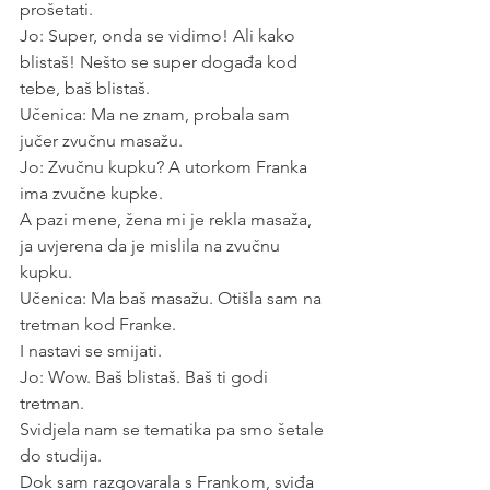
prošetati.
Jo: Super, onda se vidimo! Ali kako 
blistaš! Nešto se super događa kod 
tebe, baš blistaš.
Učenica: Ma ne znam, probala sam 
jučer zvučnu masažu.
Jo: Zvučnu kupku? A utorkom Franka 
ima zvučne kupke.
A pazi mene, žena mi je rekla masaža, 
ja uvjerena da je mislila na zvučnu 
kupku.
Učenica: Ma baš masažu. Otišla sam na 
tretman kod Franke.
I nastavi se smijati.
Jo: Wow. Baš blistaš. Baš ti godi 
tretman.
Svidjela nam se tematika pa smo šetale 
do studija. 
Dok sam razgovarala s Frankom, sviđa 