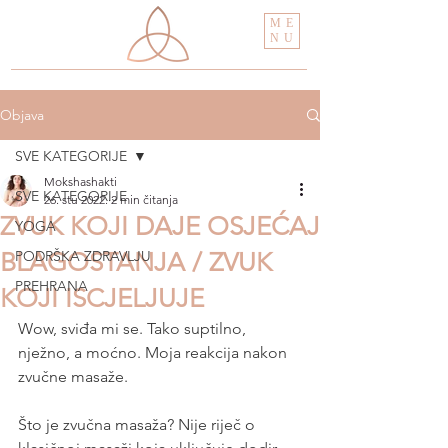
ME
NU
Objava
SVE KATEGORIJE
Mokshashakti
SVE KATEGORIJE
26. stu 2022.
2 min čitanja
ZVUK KOJI DAJE OSJEĆAJ
YOGA
BLAGOSTANJA / ZVUK
PODRŠKA ZDRAVLJU
PREHRANA
KOJI ISCJELJUJE
Wow, sviđa mi se. Tako suptilno, 
nježno, a moćno. Moja reakcija nakon 
zvučne masaže.
Što je zvučna masaža? Nije riječ o 