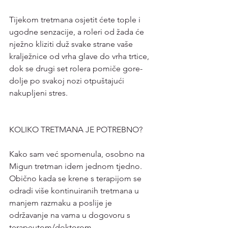
Tijekom tretmana osjetit ćete tople i 
ugodne senzacije, a roleri od žada će 
nježno kliziti duž svake strane vaše 
kralježnice od vrha glave do vrha trtice, 
dok se drugi set rolera pomiče gore-
dolje po svakoj nozi otpuštajući 
nakupljeni stres. 
KOLIKO TRETMANA JE POTREBNO?
Kako sam već spomenula, osobno na 
Migun tretman idem jednom tjedno. 
Obično kada se krene s terapijom se 
odradi više kontinuiranih tretmana u 
manjem razmaku a poslije je 
održavanje na vama u dogovoru s 
terapeutom/doktorom. 