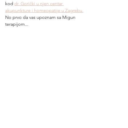
kod 
dr. Gorički u njen centar 
akupunkture i homeopatije u Zagrebu.
No prvo da vas upoznam sa Migun 
terapijom...