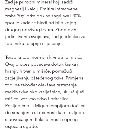
Žad je prirodni mineral koji sadrži 
magnezij i kalcij. Emitira infracrvene 
zrake 30% brže dok se zagrijava i 30% 
sporije kada se hladi od bilo kojeg 
drugog održivog izvora. Zbog ovih 
jedinstvenih svojstava, žad je idealan za 
toplinsku terapiju i liječenje.
Terapija toplinom širi krvne žile mišića. 
Ovaj proces povećava dotok kisika i 
hranjivih tvari u mišiće, pomažući 
zacjeljivanju oštećenog tkiva. Primjena 
topline također olakšava rastezanje 
mekih tkiva oko kralježnice, uključujući 
mišiće, vezivno tkivo i priraslice. 
Posljedično, s Migun terapijom doći će 
do smanjenja ukočenosti kao i ozljeda 
s povećanjem fleksibilnosti i općeg 
osjećaja ugode.