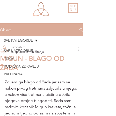
ME
NU
Objava
SVE KATEGORIJE
Eyogahub
SVE KATEGORIJE
5. lip 2023.
3 min čitanja
MIGUN - BLAGO OD
YOGA
ŽADA
PODRŠKA ZDRAVLJU
PREHRANA
Zovem ga blago od žada jer sam se 
nakon prvog tretmana zaljubila u njega, 
a nakon više tretmana uistinu otkrila 
njegove brojne blagodati. Sada sam 
redoviti korisnik Migun kreveta, točnije 
jednom tjedno odlazim na svoj termin 