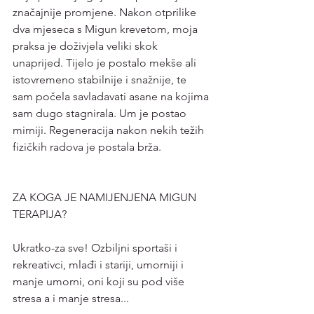
značajnije promjene. Nakon otprilike 
dva mjeseca s Migun krevetom, moja 
praksa je doživjela veliki skok 
unaprijed. Tijelo je postalo mekše ali 
istovremeno stabilnije i snažnije, te 
sam počela savladavati asane na kojima 
sam dugo stagnirala. Um je postao 
mirniji. Regeneracija nakon nekih težih 
fizičkih radova je postala brža.
ZA KOGA JE NAMIJENJENA MIGUN 
TERAPIJA?
Ukratko-za sve! Ozbiljni sportaši i 
rekreativci, mlađi i stariji, umorniji i 
manje umorni, oni koji su pod više 
stresa a i manje stresa...