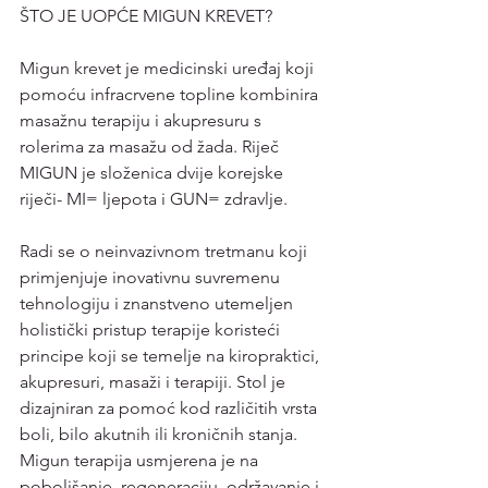
ŠTO JE UOPĆE MIGUN KREVET?
Migun krevet je medicinski uređaj koji 
pomoću infracrvene topline kombinira 
masažnu terapiju i akupresuru s 
rolerima za masažu od žada. Riječ 
MIGUN je složenica dvije korejske 
riječi- MI= ljepota i GUN= zdravlje.
Radi se o neinvazivnom tretmanu koji 
primjenjuje inovativnu suvremenu 
tehnologiju i znanstveno utemeljen 
holistički pristup terapije koristeći 
principe koji se temelje na kiropraktici, 
akupresuri, masaži i terapiji. Stol je 
dizajniran za pomoć kod različitih vrsta 
boli, bilo akutnih ili kroničnih stanja. 
Migun terapija usmjerena je na 
poboljšanje, regeneraciju, održavanje i 