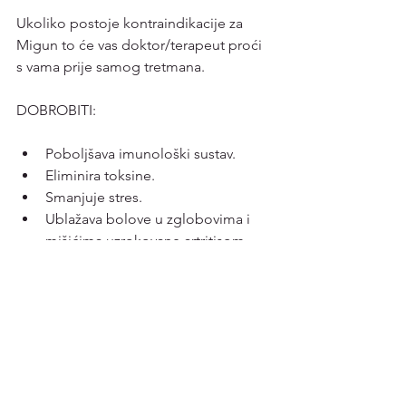
Ukoliko postoje kontraindikacije za 
Migun to će vas doktor/terapeut proći 
s vama prije samog tretmana.
DOBROBITI:
Poboljšava imunološki sustav.
Eliminira toksine.
Smanjuje stres.
Ublažava bolove u zglobovima i 
mišićima uzrokovane artritisom.
Obnavlja cirkulaciju i vraća 
vitalnost.
Pomaže kod nesanice.
Pomaže kod kroničnih bolova.
GDJE ISPROBATI MIGUN?